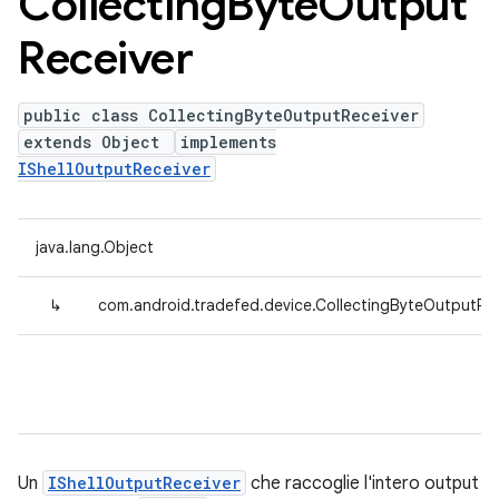
Collecting
Byte
Output
Receiver
public class CollectingByteOutputReceiver
extends Object
implements
IShellOutputReceiver
java.lang.Object
↳
com.android.tradefed.device.CollectingByteOutputRec
Un
IShellOutputReceiver
che raccoglie l'intero output