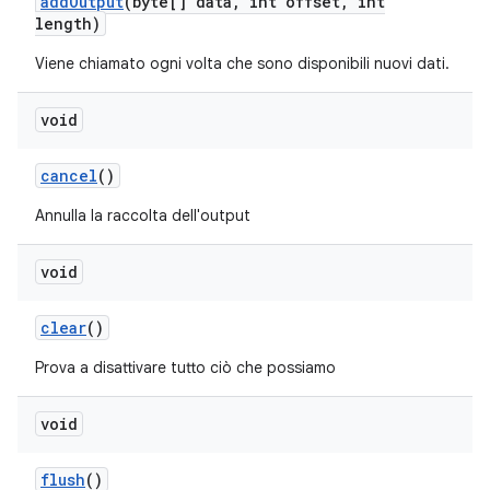
add
Output
(byte[] data
,
int offset
,
int
length)
Viene chiamato ogni volta che sono disponibili nuovi dati.
void
cancel
()
Annulla la raccolta dell'output
void
clear
()
Prova a disattivare tutto ciò che possiamo
void
flush
()