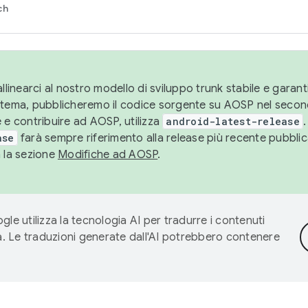
ch
llinearci al nostro modello di sviluppo trunk stabile e garantir
istema, pubblicheremo il codice sorgente su AOSP nel secon
 e contribuire ad AOSP, utilizza
android-latest-release
.
ase
farà sempre riferimento alla release più recente pubbli
a la sezione
Modifiche ad AOSP
.
gle utilizza la tecnologia AI per tradurre i contenuti
ta. Le traduzioni generate dall'AI potrebbero contenere