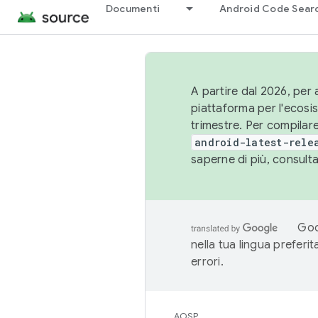
Documenti
Android Code Sear
A partire dal 2026, per a
piattaforma per l'ecos
trimestre. Per compilare
android-latest-rele
saperne di più, consult
Goo
nella tua lingua preferi
errori.
AOSP