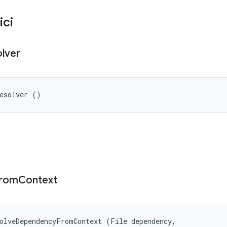
ici
lver
Resolver ()
rom
Context
olveDependencyFromContext (File dependency, 
