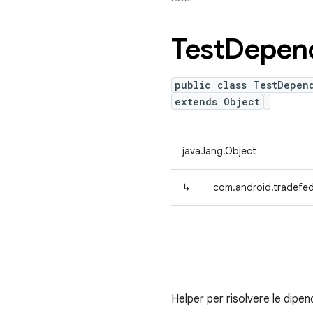
Test
Depen
public class TestDepen
extends Object
java.lang.Object
↳
com.android.tradefe
Helper per risolvere le dipe