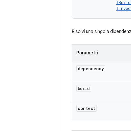
IBuild
IInvoc
Risolvi una singola dipenden
Parametri
dependency
build
context