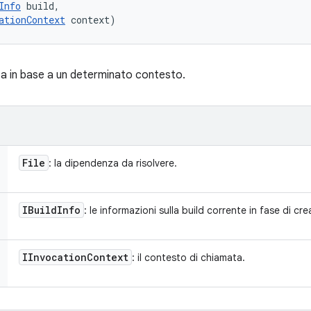
Info
 build, 

ationContext
 context)
za in base a un determinato contesto.
File
: la dipendenza da risolvere.
IBuild
Info
: le informazioni sulla build corrente in fase di cr
IInvocation
Context
: il contesto di chiamata.