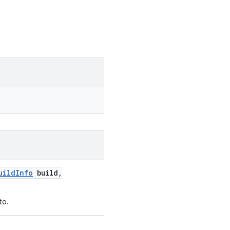
uild
Info
build
,
to.