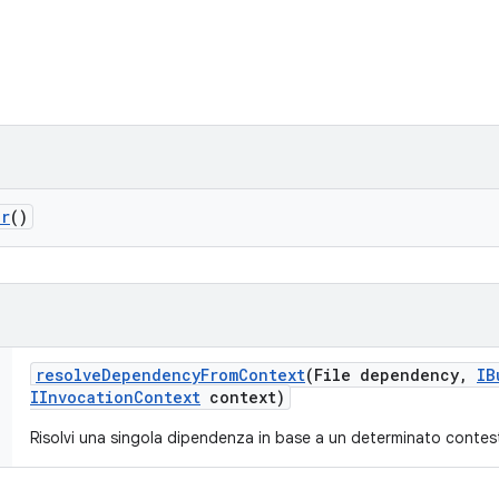
er
()
resolve
Dependency
From
Context
(File dependency
,
IB
IInvocation
Context
context)
Risolvi una singola dipendenza in base a un determinato contes