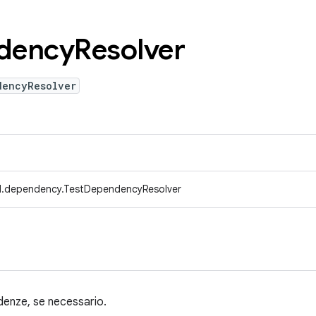
dency
Resolver
dencyResolver
d.dependency.TestDependencyResolver
ndenze, se necessario.