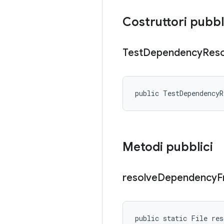
Costruttori pubbl
Test
Dependency
Reso
public TestDependency
Metodi pubblici
resolve
Dependency
F
public static File res