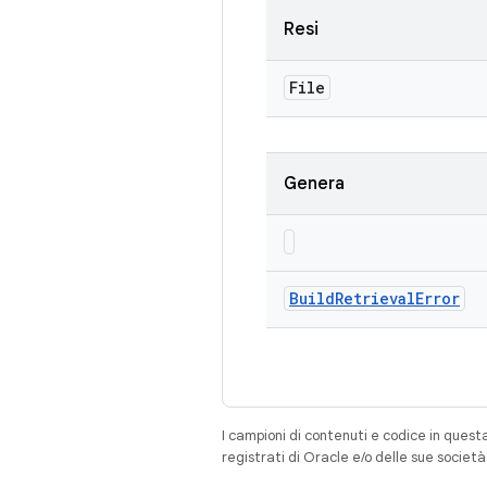
Resi
File
Genera
Build
Retrieval
Error
I campioni di contenuti e codice in quest
registrati di Oracle e/o delle sue societ