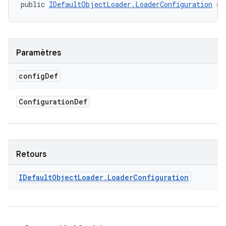
public 
IDefaultObjectLoader.LoaderConfiguration
 se
Paramètres
config
Def
Configuration
Def
Retours
IDefault
Object
Loader
.
Loader
Configuration