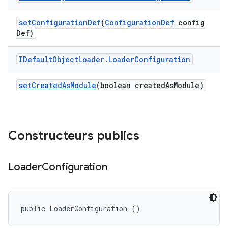
set
Configuration
Def
(
Configuration
Def
config
Def)
IDefault
Object
Loader
.
Loader
Configuration
set
Created
As
Module
(boolean created
As
Module)
Constructeurs publics
Loader
Configuration
public LoaderConfiguration ()