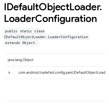
IDefault
Object
Loader
.
Loader
Configuration
public static class
IDefaultObjectLoader.LoaderConfiguration
extends Object
java.lang.Object
↳
com.android.tradefed.config.yaml.IDefaultObjectLoader