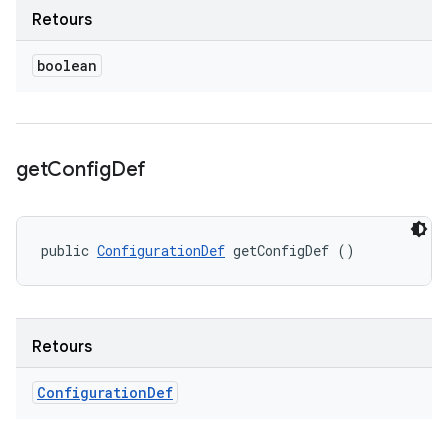
Retours
boolean
get
Config
Def
public 
ConfigurationDef
 getConfigDef ()
Retours
Configuration
Def