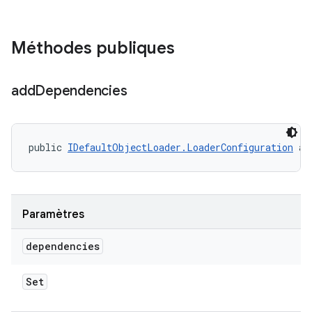
Méthodes publiques
add
Dependencies
public 
IDefaultObjectLoader.LoaderConfiguration
 ad
Paramètres
dependencies
Set