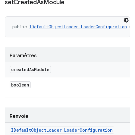
set
Created
As
Module
public 
IDefaultObjectLoader.LoaderConfiguration
 se
Paramètres
created
As
Module
boolean
Renvoie
IDefault
Object
Loader
.
Loader
Configuration