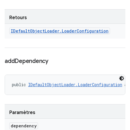
Retours
IDefault
Object
Loader
.
Loader
Configuration
add
Dependency
public 
IDefaultObjectLoader.LoaderConfiguration
 ad
Paramètres
dependency