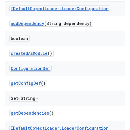
IDefault
Object
Loader
.
Loader
Configuration
add
Dependency
(String dependency)
boolean
created
As
Module
()
Configuration
Def
get
Config
Def
()
Set<String>
get
Dependencies
()
IDefault
Object
Loader
.
Loader
Configuration