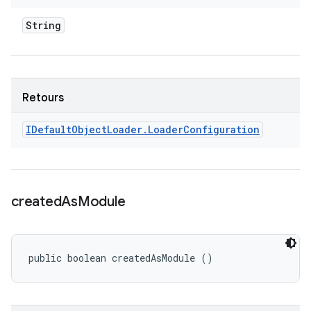
String
Retours
IDefault
Object
Loader
.
Loader
Configuration
created
As
Module
public boolean createdAsModule ()