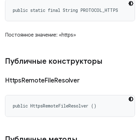
public static final String PROTOCOL_HTTPS
Постоянное значение: «https»
Публичные конструкторы
Https
Remote
File
Resolver
public HttpsRemoteFileResolver ()
Публичные методы