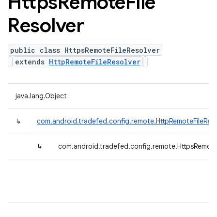
Https
Remote
File
Resolver
public class HttpsRemoteFileResolver
extends
HttpRemoteFileResolver
java.lang.Object
↳
com.android.tradefed.config.remote.HttpRemoteFileReso
↳
com.android.tradefed.config.remote.HttpsRemote