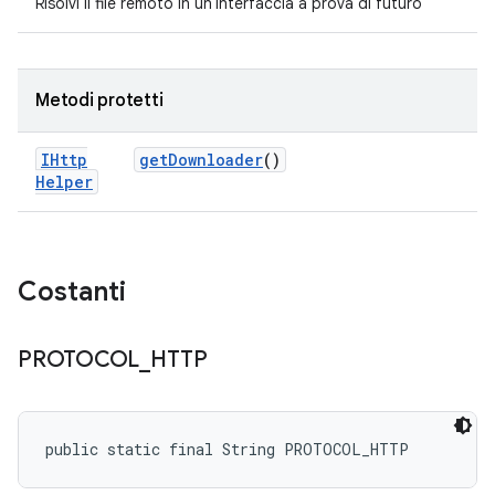
Risolvi il file remoto in un'interfaccia a prova di futuro
Metodi protetti
IHttp
get
Downloader
()
Helper
Costanti
PROTOCOL
_
HTTP
public static final String PROTOCOL_HTTP