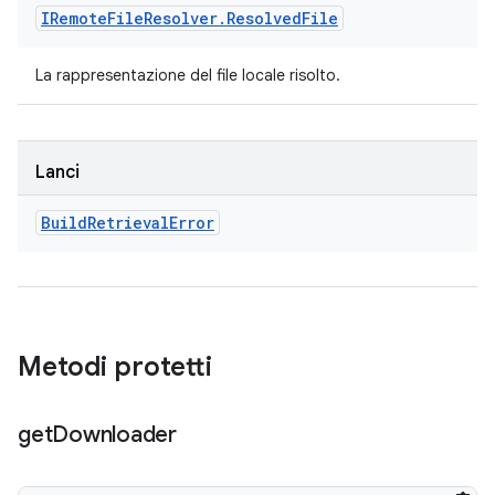
IRemote
File
Resolver
.
Resolved
File
La rappresentazione del file locale risolto.
Lanci
Build
Retrieval
Error
Metodi protetti
get
Downloader