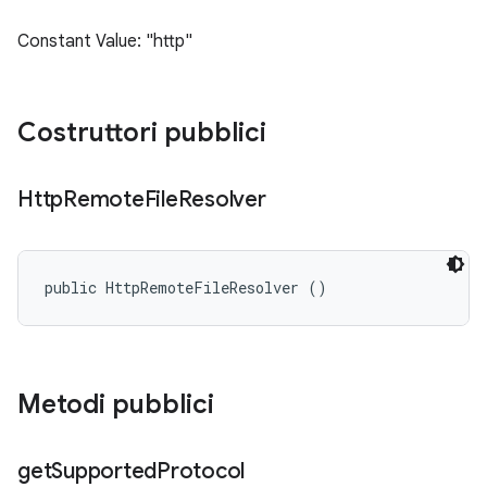
Constant Value: "http"
Costruttori pubblici
Http
Remote
File
Resolver
public HttpRemoteFileResolver ()
Metodi pubblici
get
Supported
Protocol