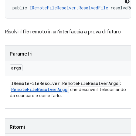
public 
IRemoteFileResolver.ResolvedFile
 resolveRem
Risolvi il file remoto in un'interfaccia a prova di futuro
Parametri
args
IRemote
File
Resolver
.
Remote
File
Resolver
Args
:
Remote
File
Resolver
Args
che descrive il telecomando
da scaricare e come farlo.
Ritorni