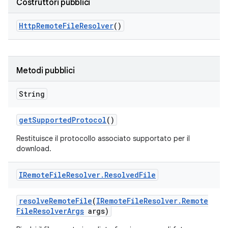
Costruttori pubblici
Http
Remote
File
Resolver
()
Metodi pubblici
String
get
Supported
Protocol
()
Restituisce il protocollo associato supportato per il
download.
IRemote
File
Resolver
.
Resolved
File
resolve
Remote
File
(
IRemote
File
Resolver
.
Remote
File
Resolver
Args
args)