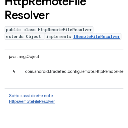
Http
Remote
File
Resolver
public class HttpRemoteFileResolver
extends Object
implements
IRemoteFileResolver
java.lang.Object
↳
com.android.tradefed.config.remote.HttpRemoteFileRe
Sottoclassi dirette note
HttpsRemoteFileResolver