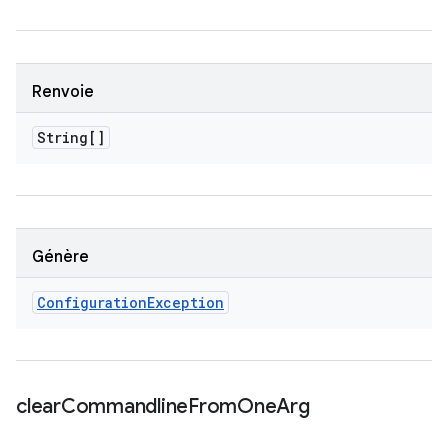
Renvoie
String[]
Génère
Configuration
Exception
clear
Commandline
From
One
Arg