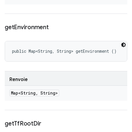
get
Environment
public Map<String, String> getEnvironment ()
Renvoie
Map<String
,
String>
get
Tf
Root
Dir