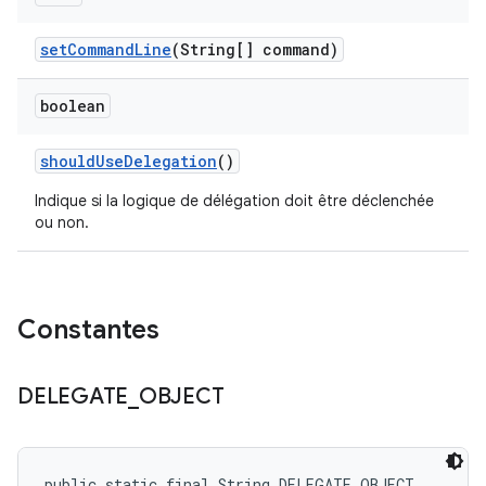
set
Command
Line
(String[] command)
boolean
should
Use
Delegation
()
Indique si la logique de délégation doit être déclenchée
ou non.
Constantes
DELEGATE
_
OBJECT
public static final String DELEGATE_OBJECT