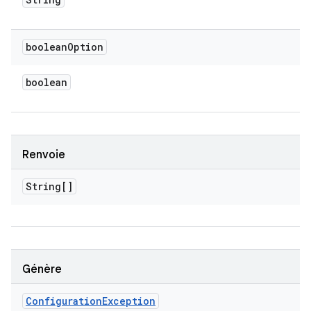
boolean
Option
boolean
Renvoie
String[]
Génère
Configuration
Exception