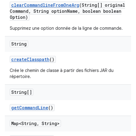
clear
Commandline
From
One
Arg
(String[] original
Command
,
String option
Name
,
boolean boolean
Option)
Supprimez une option donnée de la ligne de commande.
String
create
Classpath
()
Crée le chemin de classe à partir des fichiers JAR du
répertoire.
String[]
get
Command
Line
()
Map<String
,
String>