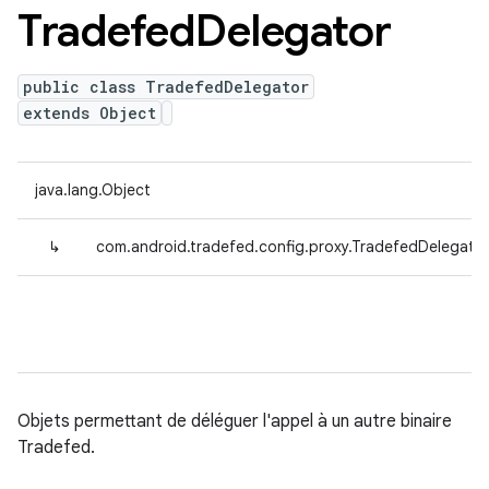
Tradefed
Delegator
public class TradefedDelegator
extends Object
java.lang.Object
↳
com.android.tradefed.config.proxy.TradefedDelegato
Objets permettant de déléguer l'appel à un autre binaire
Tradefed.