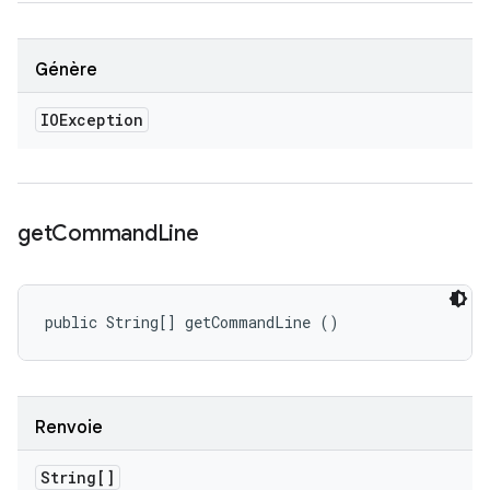
Génère
IOException
get
Command
Line
public String[] getCommandLine ()
Renvoie
String[]