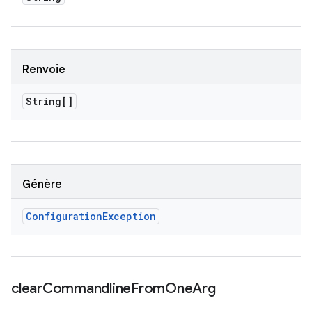
Renvoie
String[]
Génère
Configuration
Exception
clear
Commandline
From
One
Arg