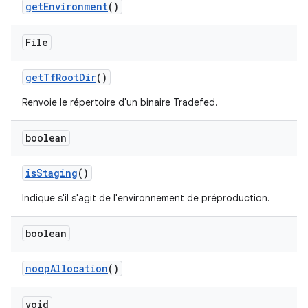
get
Environment
()
File
get
Tf
Root
Dir
()
Renvoie le répertoire d'un binaire Tradefed.
boolean
is
Staging
()
Indique s'il s'agit de l'environnement de préproduction.
boolean
noop
Allocation
()
void