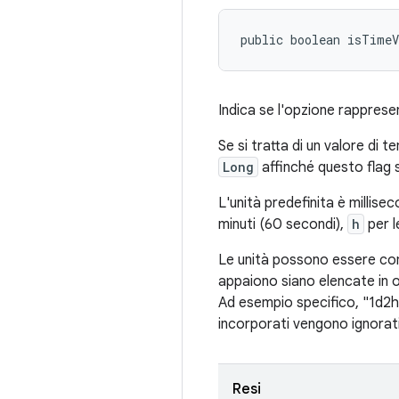
public boolean isTime
Indica se l'opzione rapprese
Se si tratta di un valore di t
Long
affinché questo flag s
L'unità predefinita è millise
minuti (60 secondi),
h
per l
Le unità possono essere com
appaiono siano elencate in 
Ad esempio specifico, "1d2h
incorporati vengono ignorati
Resi