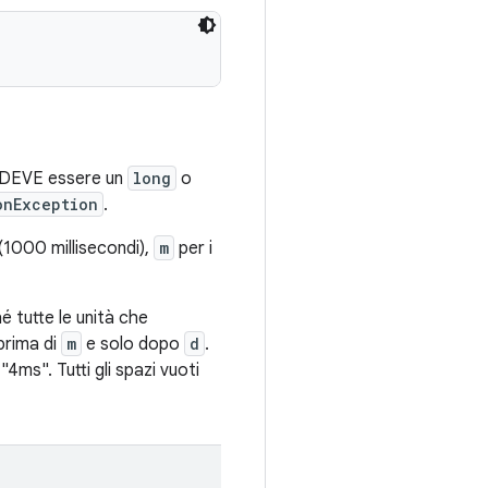
DEVE
essere un
long
o
onException
.
(1000 millisecondi),
m
per i
 tutte le unità che
prima di
m
e solo dopo
d
.
ms". Tutti gli spazi vuoti