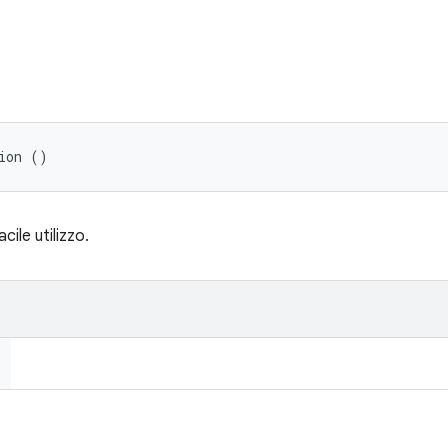
ion ()
cile utilizzo.