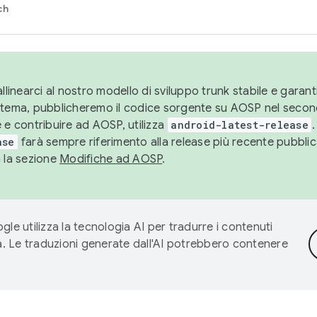
ch
llinearci al nostro modello di sviluppo trunk stabile e garantir
istema, pubblicheremo il codice sorgente su AOSP nel secon
 e contribuire ad AOSP, utilizza
android-latest-release
.
ase
farà sempre riferimento alla release più recente pubbli
a la sezione
Modifiche ad AOSP
.
gle utilizza la tecnologia AI per tradurre i contenuti
ta. Le traduzioni generate dall'AI potrebbero contenere