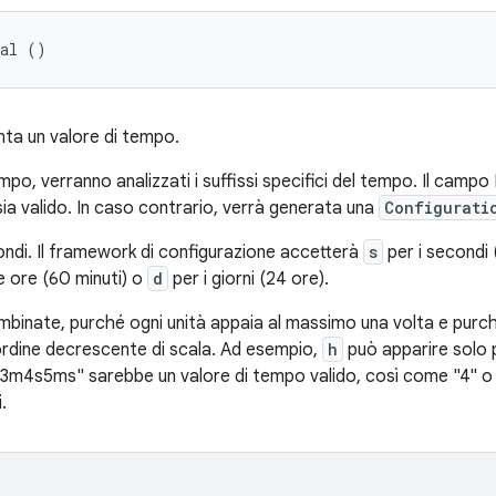
Val ()
nta un valore di tempo.
empo, verranno analizzati i suffissi specifici del tempo. Il campo
ia valido. In caso contrario, verrà generata una
Configurati
condi. Il framework di configurazione accetterà
s
per i secondi 
e ore (60 minuti) o
d
per i giorni (24 ore).
binate, purché ogni unità appaia al massimo una volta e purché
ordine decrescente di scala. Ad esempio,
h
può apparire solo 
3m4s5ms" sarebbe un valore di tempo valido, così come "4" o "4
.