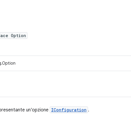
face Option
g.Option
resentante un'opzione
IConfiguration
.