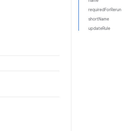
name
requiredForRerun
shortName
updateRule