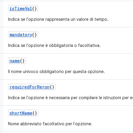
is
Time
Val
()
Indica se l'opzione rappresenta un valore di tempo.
mandatory
()
Indica se l'opzione è obbligatoria o facoltativa.
name
()
Il nome univoco obbligatorio per questa opzione.
required
For
Rerun
()
Indica se l'opzione è necessaria per compilare le istruzioni per 
short
Name
()
Nome abbreviato facoltativo per l'opzione.