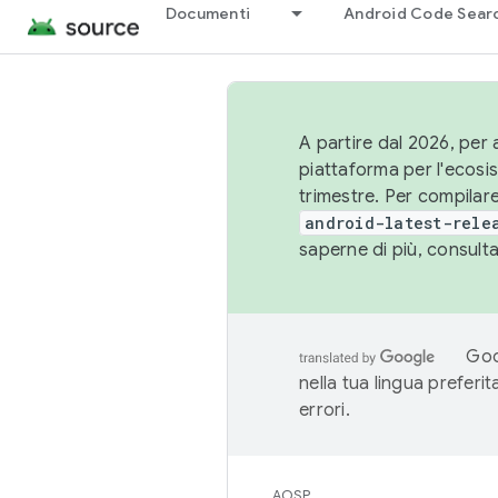
Documenti
Android Code Sear
A partire dal 2026, per a
piattaforma per l'ecos
trimestre. Per compilare
android-latest-rele
saperne di più, consult
Goo
nella tua lingua preferi
errori.
AOSP