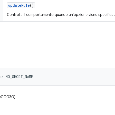
update
Rule
()
Controlla il comportamento quando un'opzione viene specificata
ar NO_SHORT_NAME
0000030)