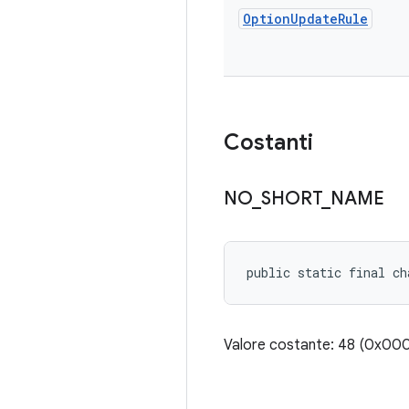
Option
Update
Rule
Costanti
NO
_
SHORT
_
NAME
public static final ch
Valore costante: 48 (0x0