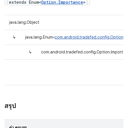
extends Enum<
Option.Importance
>
java.lang.Object
↳
java.lang.Enum<
com.android.tradefed.config.Option.I
↳
com.android.tradefed.config.Option.Importa
สรุป
ค่า enum