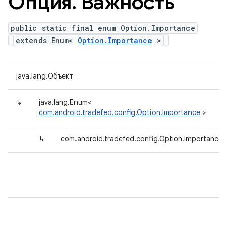
Опция
.
Важность
public static final enum Option.Importance
extends Enum<
Option.Importance
>
java.lang.Объект
↳
java.lang.Enum<
com.android.tradefed.config.Option.Importance
>
↳
com.android.tradefed.config.Option.Importance