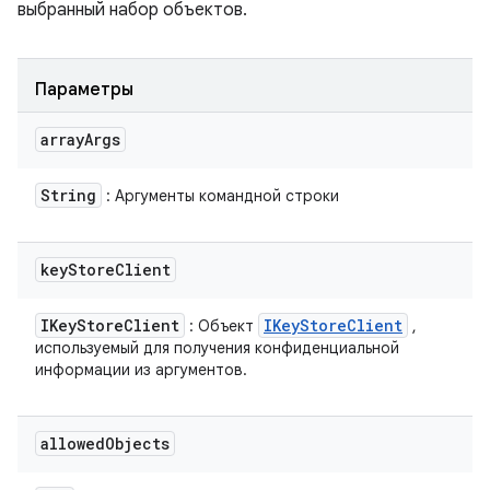
выбранный набор объектов.
Параметры
array
Args
String
: Аргументы командной строки
key
Store
Client
IKey
Store
Client
IKey
Store
Client
: Объект
,
используемый для получения конфиденциальной
информации из аргументов.
allowed
Objects