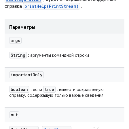
справка
printHelp(PrintStream)
.
Параметры
args
String
: аргументы командной строки
important
Only
boolean
true
: если
, вывести сокращенную
справку, содержащую только важные сведения.
out