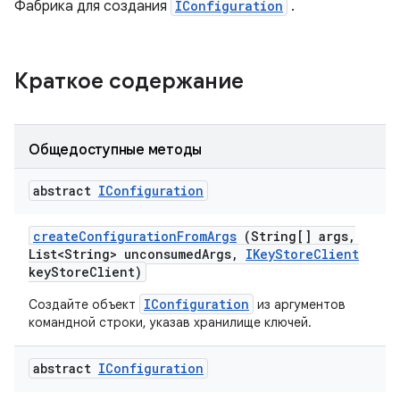
Фабрика для создания
IConfiguration
.
Краткое содержание
Общедоступные методы
abstract
IConfiguration
create
Configuration
From
Args
(String[] args
,
List<String> unconsumed
Args
,
IKey
Store
Client
key
Store
Client)
IConfiguration
Создайте объект
из аргументов
командной строки, указав хранилище ключей.
abstract
IConfiguration