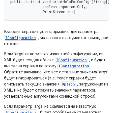
public abstract void printHelpForConfig (String[] a
                boolean importantOnly, 

                PrintStream out)
Выводит справочную информацию для параметра
IConfiguration
, указанного в аргументах командной
строки.
Если 'args' относится к известной конфигурации, из
XML будет создан объект
IConfiguration
, и будет
выведена справка по этому
IConfiguration
.
Обратите внимание, что все остальные значения 'args'
будут игнорироваться (т.е. текст справки будет
описывать текущие значения
Option
, загруженные из
XML, и не будет отражать значения параметров,
установленные аргументами командной строки).
Если параметр 'args' не ссылается на известную
IConfiguration
, будет отображена стандартная