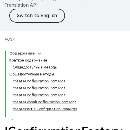
Translation API
.
AOSP
Содержание
Краткое содержание
Общедоступные методы
Общедоступные методы
createConfigurationFromArgs
createConfigurationFromArgs
createConfigurationFromArgs
createGlobalConfigurationFromArgs
createPartialConfigurationFromArgs