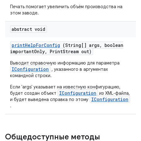
Печать помогает увеличить объём производства на
этом заводе.
abstract void
print
Help
For
Config
(String[] args
,
boolean
important
Only
,
Print
Stream out)
Выводит справочную информацию для параметра
IConfiguration
, указанного в аргументах
командной строки.
Если 'args' указывает на известную конфигурацию,
IConfiguration
будет создан объект
из XML-файла,
IConfiguration
и будет выведена справка по этому
.
Общедоступные методы