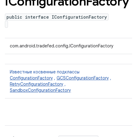
IConfiguration
Factory
public interface IConfigurationFactory
com.android.tradefed.config.IConfigurationFactory
Известные косвенные подклассы
ConfigurationFactory
,
GCSConfigurationFactory
,
RetryConfigurationFactory
,
SandboxConfigurationFactory