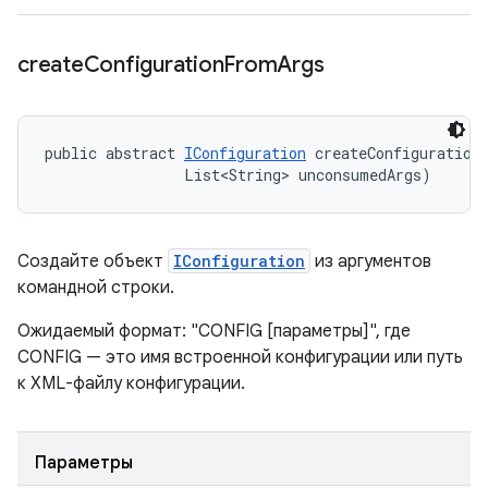
create
Configuration
From
Args
public abstract 
IConfiguration
 createConfigurationF
                List<String> unconsumedArgs)
Создайте объект
IConfiguration
из аргументов
командной строки.
Ожидаемый формат: "CONFIG [параметры]", где
CONFIG — это имя встроенной конфигурации или путь
к XML-файлу конфигурации.
Параметры