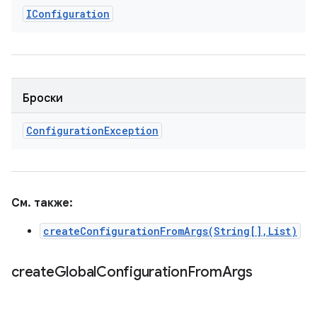
IConfiguration
Броски
Configuration
Exception
См. также:
createConfigurationFromArgs(String[],List)
create
Global
Configuration
From
Args