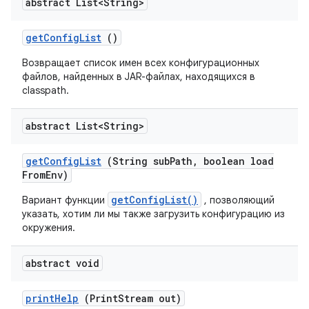
abstract List<String>
get
Config
List
()
Возвращает список имен всех конфигурационных
файлов, найденных в JAR-файлах, находящихся в
classpath.
abstract List<String>
get
Config
List
(String sub
Path
,
boolean load
From
Env)
getConfigList()
Вариант функции
, позволяющий
указать, хотим ли мы также загрузить конфигурацию из
окружения.
abstract void
print
Help
(Print
Stream out)