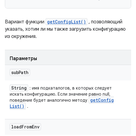
Вариант функции
getConfigList()
, позволяющий
указать, хотим ли мы также загрузить конфигурацию
из окружения.
Параметры
sub
Path
String
: имя подкаталогов, в которых следует
искать конфигурацию. Если значение равно null,
get
Config
поведение будет аналогично методу
List(
)
.
load
From
Env