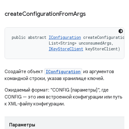
create
Configuration
From
Args
public abstract 
IConfiguration
 createConfigurationF
                List<String> unconsumedArgs, 

IKeyStoreClient
 keyStoreClient)
Создайте объект
IConfiguration
из аргументов
командной строки, указав хранилище ключей.
Ожидаемый формат: "CONFIG [параметры]", где
CONFIG — это имя встроенной конфигурации или путь
к XML-файлу конфигурации.
Параметры