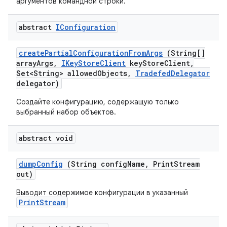
аргументов командной строки.
abstract
IConfiguration
create
Partial
Configuration
From
Args
(String[]
array
Args
,
IKey
Store
Client
key
Store
Client
,
Set<String> allowed
Objects
,
Tradefed
Delegator
delegator)
Создайте конфигурацию, содержащую только
выбранный набор объектов.
abstract void
dump
Config
(String config
Name
,
Print
Stream
out)
Выводит содержимое конфигурации в указанный
PrintStream