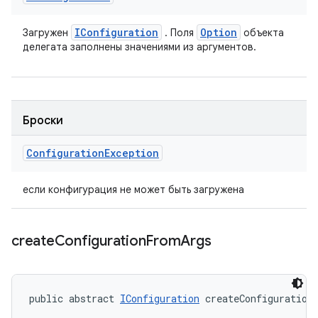
IConfiguration
Option
Загружен
. Поля
объекта
делегата заполнены значениями из аргументов.
Броски
Configuration
Exception
если конфигурация не может быть загружена
create
Configuration
From
Args
public abstract 
IConfiguration
 createConfiguration