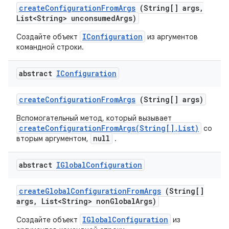
create
Configuration
From
Args
(String[] args
,
List<String> unconsumed
Args)
IConfiguration
Создайте объект
из аргументов
командной строки.
abstract
IConfiguration
create
Configuration
From
Args
(String[] args)
Вспомогательный метод, который вызывает
createConfigurationFromArgs(String[],List)
со
null
вторым аргументом,
.
abstract
IGlobal
Configuration
create
Global
Configuration
From
Args
(String[]
args
,
List<String> non
Global
Args)
IGlobalConfiguration
Создайте объект
из