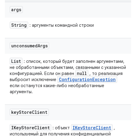
args
String
: аргументы командной строки
unconsumed
Args
List
: список, который будет заполнен аргументами,
не обработанными объектами, связанными с указанной
null
конфигурацией. Если он равен
, то реализация
Configuration
Exception
выбросит исключение
если останутся какие-либо необработанные
аргументы.
key
Store
Client
IKey
Store
Client
IKey
Store
Client
: объект
,
используемый для получения конфиденциальной