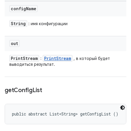
config
Name
String
: имя конфигурации
out
Print
Stream
Print
Stream
:
, в который будет
выводиться результат.
get
Config
List
public abstract List<String> getConfigList ()