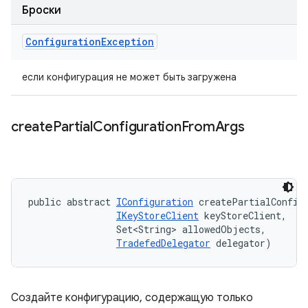
Броски
Configuration
Exception
если конфигурация не может быть загружена
create
Partial
Configuration
From
Args
public abstract 
IConfiguration
 createPartialConfigu
IKeyStoreClient
 keyStoreClient, 

                Set<String> allowedObjects, 

TradefedDelegator
 delegator)
Создайте конфигурацию, содержащую только