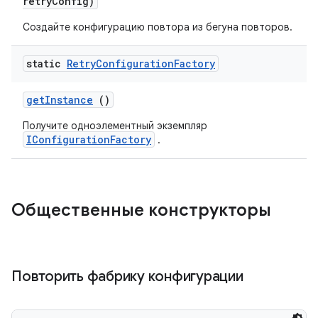
retry
Config)
Создайте конфигурацию повтора из бегуна повторов.
static
Retry
Configuration
Factory
get
Instance
()
Получите одноэлементный экземпляр
IConfigurationFactory
.
Общественные конструкторы
Повторить фабрику конфигурации