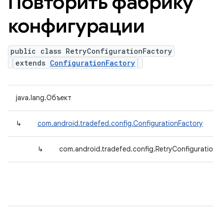
Повторить фабрику
конфигурации
public class RetryConfigurationFactory
extends
ConfigurationFactory
java.lang.Объект
↳
com.android.tradefed.config.ConfigurationFactory
↳
com.android.tradefed.config.RetryConfiguration