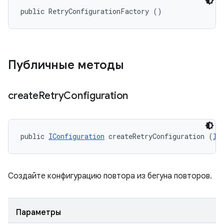
public RetryConfigurationFactory ()
Публичные методы
create
Retry
Configuration
public 
IConfiguration
 createRetryConfiguration (
IC
Создайте конфигурацию повтора из бегуна повторов.
Параметры