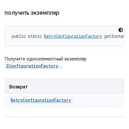
получить экземпляр
public static 
RetryConfigurationFactory
 getInstanc
Получите одноэлементный экземпляр
IConfigurationFactory
.
Возврат
Retry
Configuration
Factory