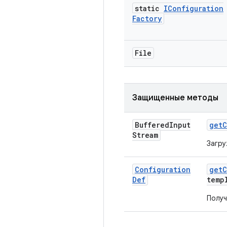
static
IConfiguration
Factory
File
Защищенные методы
Buffered
Input
get
C
Stream
Загру
Configuration
get
C
Def
temp
Полу