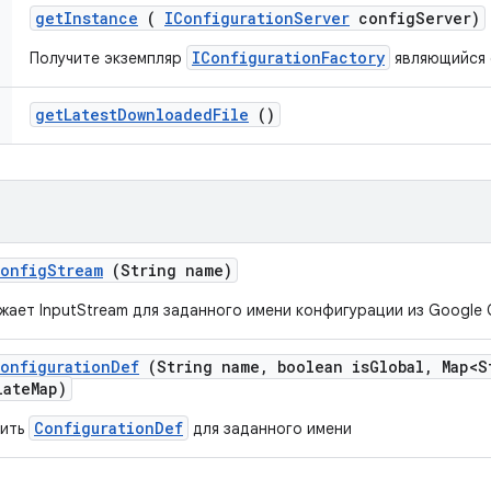
get
Instance
(
IConfiguration
Server
config
Server)
IConfigurationFactory
Получите экземпляр
являющийся 
get
Latest
Downloaded
File
()
onfig
Stream
(String name)
жает InputStream для заданного имени конфигурации из Google 
onfiguration
Def
(String name
,
boolean is
Global
,
Map<S
late
Map)
ConfigurationDef
чить
для заданного имени