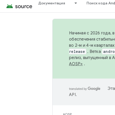
Документация
Поиск кода And
Начиная с 2026 года, 
обеспечения стабильн
во 2-м и 4-м квартала
release
. Ветка
andro
релиз, выпущенный в 
AOSP»
.
Эта
API
.
AOSP