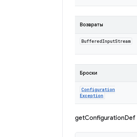
Возвраты
Buffered
Input
Stream
Броски
Configuration
Exception
get
Configuration
Def