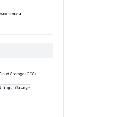
синглтоном.
Cloud Storage (GCS).
tring
,
String>