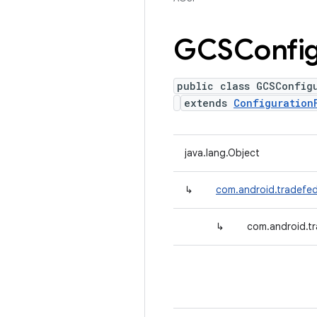
GCSConfig
public class GCSConfig
extends
Configuration
java.lang.Object
↳
com.android.tradefed
↳
com.android.t