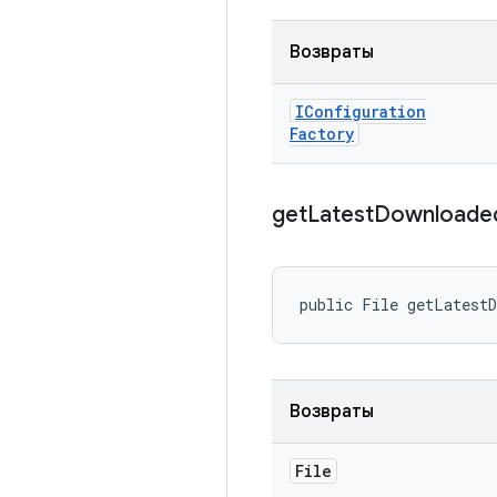
Возвраты
IConfiguration
Factory
get
Latest
Downloade
public File getLatest
Возвраты
File