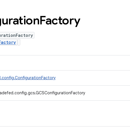
uration
Factory
urationFactory
Factory
.config.ConfigurationFactory
radefed.config.gcs.GCSConfigurationFactory