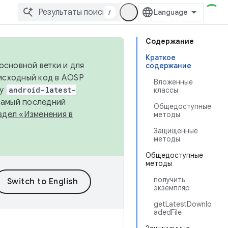
/
Содержание
Краткое
основной ветки и для
содержание
исходный код в AOSP
Вложенные
ку
android-latest-
классы
 самый последний
Общедоступные
здел «Изменения в
методы
Защищенные
методы
Общедоступные
методы
получить
экземпляр
getLatestDownlo
adedFile