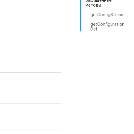
Защищенные
методы
getConfigStream
getConfiguration
Def