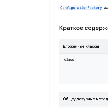
ConfigurationFactory
за
Краткое содер
Вложенные классы
class
Общедоступные мето