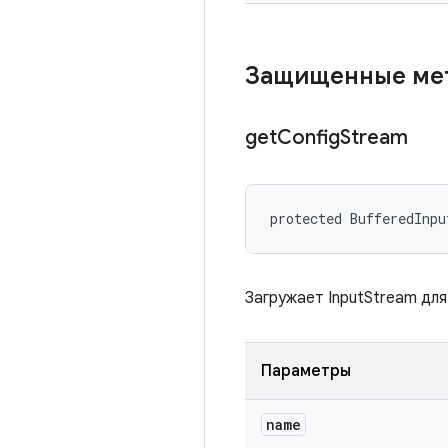
Защищенные м
get
Config
Stream
protected BufferedInpu
Загружает InputStream для
Параметры
name