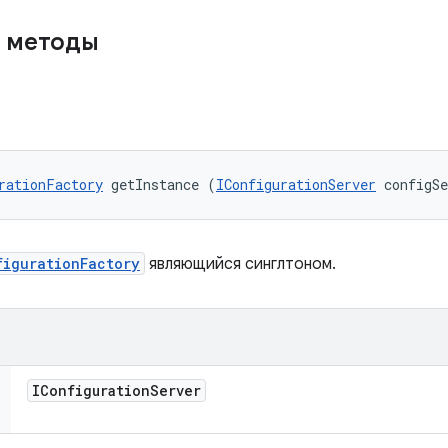
 методы
rationFactory
 getInstance (
IConfigurationServer
 configS
figurationFactory
являющийся синглтоном.
IConfiguration
Server