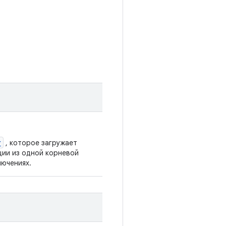
r
, которое загружает
ции из одной корневой
лючениях.