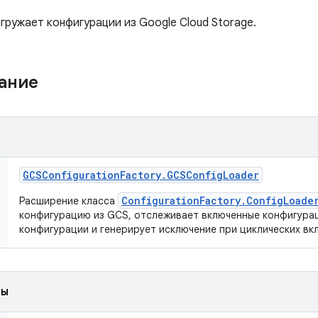
гружает конфигурации из Google Cloud Storage.
жание
GCSConfiguration
Factory
.
GCSConfig
Loader
ConfigurationFactory.ConfigLoade
Расширение класса
конфигурацию из GCS, отслеживает включенные конфигура
конфигурации и генерирует исключение при циклических вк
ды