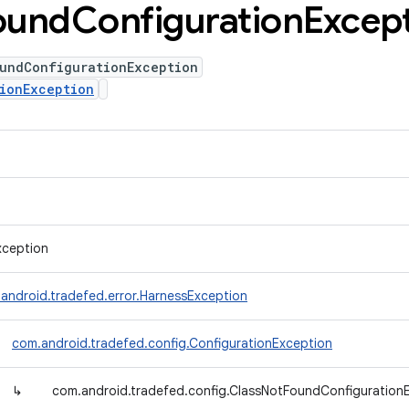
ound
Configuration
Excep
oundConfigurationException
ionException
xception
android.tradefed.error.HarnessException
com.android.tradefed.config.ConfigurationException
↳
com.android.tradefed.config.ClassNotFoundConfiguration