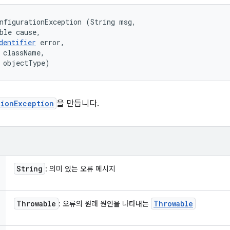
nfigurationException (String msg, 

ble cause, 

dentifier
 error, 

 className, 

 objectType)
tionException
을 만듭니다.
String
: 의미 있는 오류 메시지
Throwable
Throwable
: 오류의 원래 원인을 나타내는