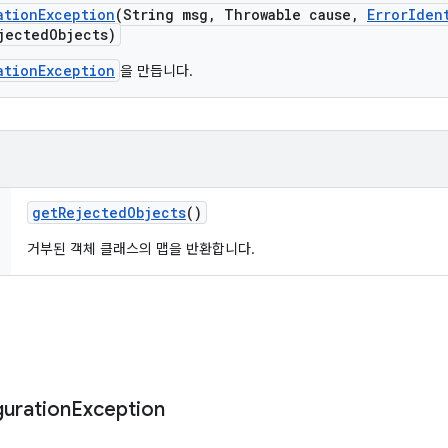
ation
Exception
(String msg
,
Throwable cause
,
Error
Iden
jected
Objects)
ationException
을 만듭니다.
get
Rejected
Objects
()
거부된 객체 클래스의 맵을 반환합니다.
guration
Exception