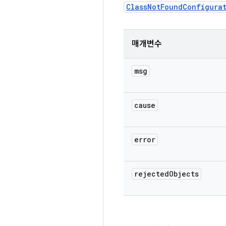
ClassNotFoundConfigura
매개변수
msg
cause
error
rejected
Objects