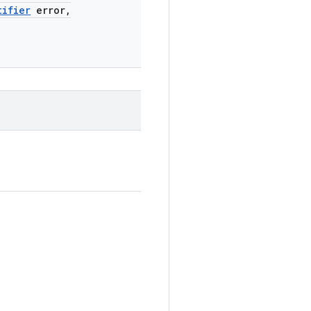
tifier
error
,