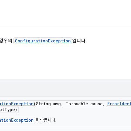
 경우의
ConfigurationException
입니다.
ation
Exception
(String msg
,
Throwable cause
,
Error
Iden
ct
Type)
ationException
을 만듭니다.