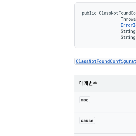
public ClassNotFoundCo
                Throwa
ErrorI
                String
                String
ClassNotFoundConfigura
매개변수
msg
cause