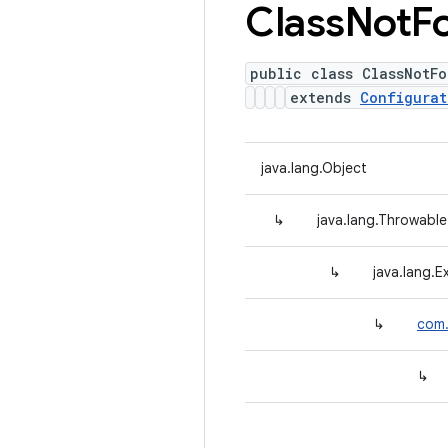
Class
Not
F
public class ClassNotF
extends
Configurat
java.lang.Object
↳
java.lang.Throwable
↳
java.lang.E
↳
com.
↳