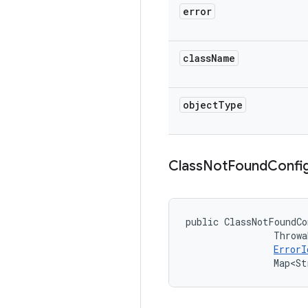
error
class
Name
object
Type
Class
Not
Found
Confi
public ClassNotFoundCo
                Throwa
ErrorI
                Map<St