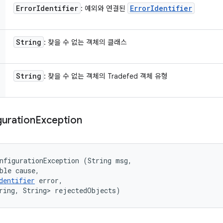
Error
Identifier
Error
Identifier
: 예외와 연결된
String
: 찾을 수 없는 객체의 클래스
String
: 찾을 수 없는 객체의 Tradefed 객체 유형
guration
Exception
nfigurationException (String msg, 

ble cause, 

dentifier
 error, 

ring, String> rejectedObjects)