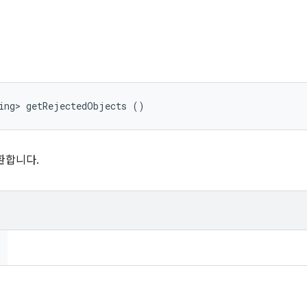
ring> getRejectedObjects ()
환합니다.