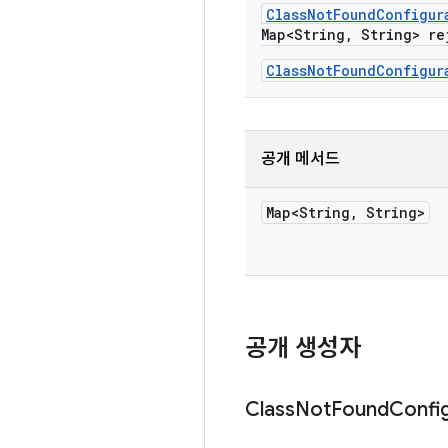
Class
Not
Found
Configur
Map<String
,
String> re
ClassNotFoundConfigur
공개 메서드
Map<String
,
String>
공개 생성자
Class
Not
Found
Confi