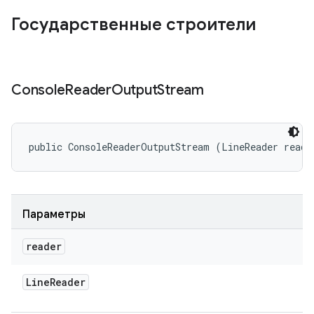
Государственные строители
Console
Reader
Output
Stream
public ConsoleReaderOutputStream (LineReader reade
Параметры
reader
Line
Reader