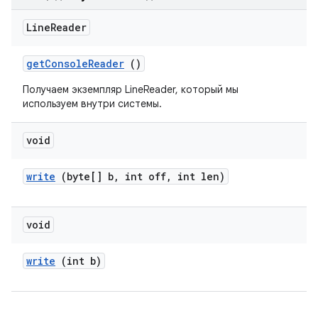
Line
Reader
get
Console
Reader
()
Получаем экземпляр LineReader, который мы
используем внутри системы.
void
write
(byte[] b
,
int off
,
int len)
void
write
(int b)