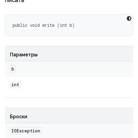
писать
public void write (int b)
Параметры
b
int
Броски
IOException