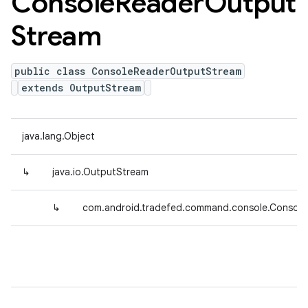
Console
Reader
Output
Stream
public class ConsoleReaderOutputStream
extends OutputStream
java.lang.Object
↳
java.io.OutputStream
↳
com.android.tradefed.command.console.Consol