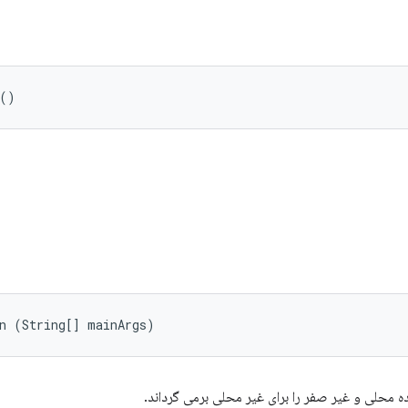
 ()
in (String[] mainArgs)