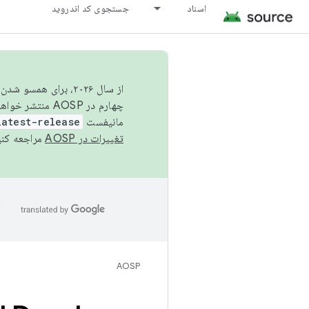
اسناد
جستجوی کد اندروید
از سال ۲۰۲۶، برای ه
چهارم در AOSP منتشر خواهیم کرد. برای ساخت و مشارکت در AOSP،
مانیفست
latest-release
تغییرات در AOSP
مراجعه کنی
ا
AOSP