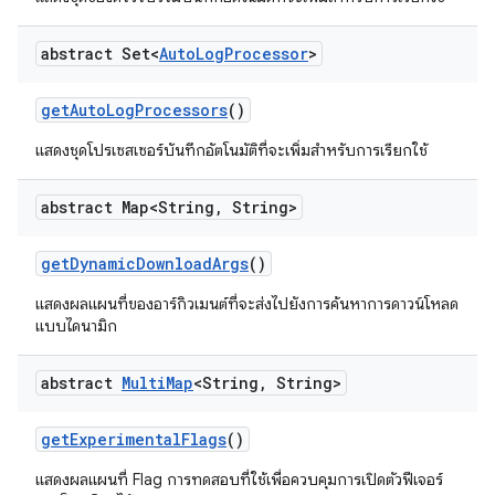
abstract Set<
Auto
Log
Processor
>
get
Auto
Log
Processors
()
แสดงชุดโปรเซสเซอร์บันทึกอัตโนมัติที่จะเพิ่มสำหรับการเรียกใช้
abstract Map<String
,
String>
get
Dynamic
Download
Args
()
แสดงผลแผนที่ของอาร์กิวเมนต์ที่จะส่งไปยังการค้นหาการดาวน์โหลด
แบบไดนามิก
abstract
Multi
Map
<String
,
String>
get
Experimental
Flags
()
แสดงผลแผนที่ Flag การทดสอบที่ใช้เพื่อควบคุมการเปิดตัวฟีเจอร์