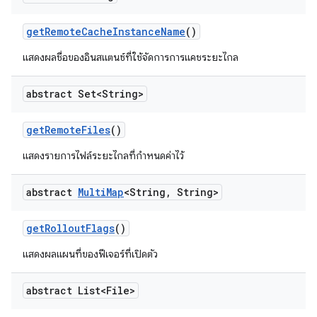
get
Remote
Cache
Instance
Name
()
แสดงผลชื่อของอินสแตนซ์ที่ใช้จัดการการแคชระยะไกล
abstract Set<String>
get
Remote
Files
()
แสดงรายการไฟล์ระยะไกลที่กำหนดค่าไว้
abstract
Multi
Map
<String
,
String>
get
Rollout
Flags
()
แสดงผลแผนที่ของฟีเจอร์ที่เปิดตัว
abstract List<File>