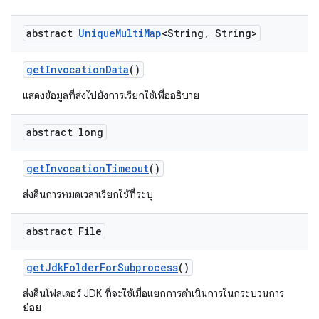
abstract
Unique
Multi
Map
<String
,
String>
get
Invocation
Data
()
แสดงข้อมูลที่ส่งไปยังการเรียกใช้เพื่ออธิบาย
abstract long
get
Invocation
Timeout
()
ส่งคืนการหมดเวลาเรียกใช้ที่ระบุ
abstract File
get
Jdk
Folder
For
Subprocess
()
ส่งคืนโฟลเดอร์ JDK ที่จะใช้เมื่อแยกการดำเนินการในกระบวนการ
ย่อย