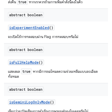
true
ส่งคืน
หากเราควร
ข้าม
การเพิ่มคำสั่งนี้ลงในคิว
abstract boolean
is
Experiment
Enabled
()
จะเปิดใช้การทดสอบผ่าน Flag การทดสอบหรือไม่
abstract boolean
is
Full
Help
Mode
()
true
แสดงผล
หากมีการขอโหมดความช่วยเหลือแบบละเอียด
ทั้งหมด
abstract boolean
is
Gemini
Log
Only
Mode
()
เลือกว่าจะปิดเสียงการดำเนินการพรอมต์ของโมเดลหรือไม่