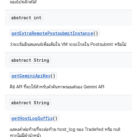
ของโปรเจ็กต์ได้
abstract int
get
Extra
Remote
Postsubmit
Instance
()
ว่าจะเริ่มอินสแตนซ์เพิ่มเติมใน VM ระยะไกลใน Postsubmit หรือไม่
abstract String
get
Gemini
Api
Key
()
คีย์ API ที่จะใช้สำหรับคำค้นหาพรอมต์ของ Gemini API
abstract String
get
Host
Log
Suffix
()
แสดงคำต่อท้ายที่จะต่อท้าย host_log ของ Tradefed หรือ null
หากไม่มีคำนำหน้า