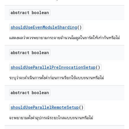
abstract boolean
should
Use
Even
Module
Sharding
()
แสดงผลว่าควรพยายามกระจายจำนวนโมดูลในชาร์ดให้เท่ากันหรือไม่
abstract boolean
should
Use
Parallel
Pre
Invocation
Setup
()
ระบุว่าจะดำเนินการตั้งค่าก่อนการเรียกใช้แบบขนานหรือไม่
abstract boolean
should
Use
Parallel
Remote
Setup
()
จะพยายามตั้งค่าอุปกรณ์ระยะไกลแบบขนานหรือไม่