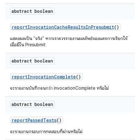
abstract boolean
report
Invocation
Cache
Results
In
Presubmit
()
แสดงผลเป็น "จริง" หากเราควรรายงานผลลัพธ์ของแคชการเรียกใช้
เมื่อมีใน Presubmit
abstract boolean
report
Invocation
Complete
()
จะรายงานบันทึกจนกว่า invocationComplete หรือไม่
abstract boolean
report
Passed
Tests
()
จะรายงานกรอบการทดสอบที่ผ่านหรือไม่