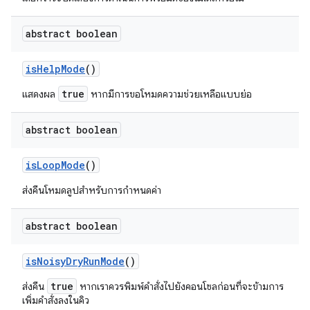
abstract boolean
is
Help
Mode
()
true
แสดงผล
หากมีการขอโหมดความช่วยเหลือแบบย่อ
abstract boolean
is
Loop
Mode
()
ส่งคืนโหมดลูปสำหรับการกำหนดค่า
abstract boolean
is
Noisy
Dry
Run
Mode
()
true
ส่งคืน
หากเราควรพิมพ์คำสั่งไปยังคอนโซลก่อนที่จะ
ข้าม
การ
เพิ่มคำสั่งลงในคิว