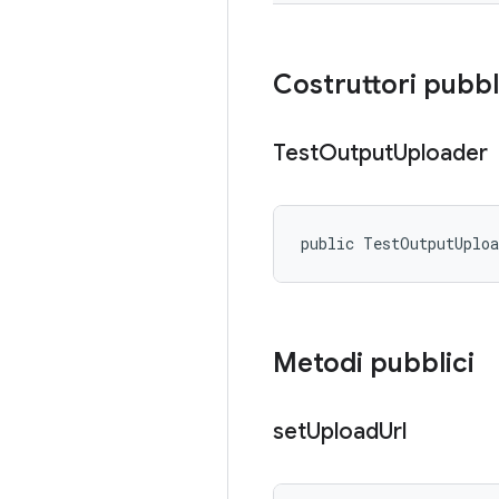
Costruttori pubbl
Test
Output
Uploader
public TestOutputUplo
Metodi pubblici
set
Upload
Url