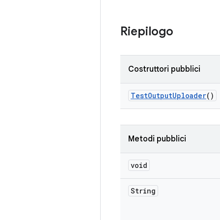
Riepilogo
Costruttori pubblici
Test
Output
Uploader
()
Metodi pubblici
void
String