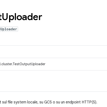
t
Uploader
tUploader
.cluster.TestOutputUploader
est sul file system locale, su GCS o su un endpoint HTTP(S).