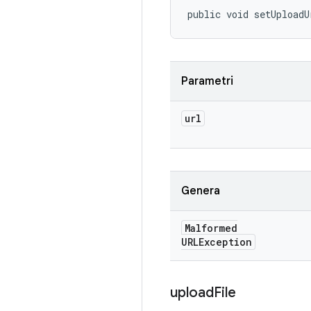
public void setUploadU
Parametri
url
Genera
Malformed
URLException
upload
File