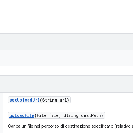
set
Upload
Url
(String url)
upload
File
(File file
,
String dest
Path)
Carica un file nel percorso di destinazione specificato (relativo 