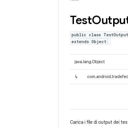
Test
Outpu
public class TestOutpu
extends Object
java.lang.Object
↳
com.android.tradefed
Carica i file di output dei t