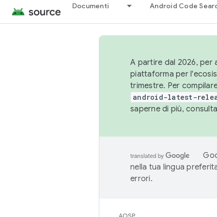
Documenti
Android Code Sear
A partire dal 2026, per a
piattaforma per l'ecos
trimestre. Per compilare
android-latest-rele
saperne di più, consult
Goo
nella tua lingua preferi
errori.
AOSP