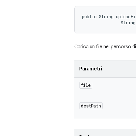
public String uploadFi
                String
Carica un file nel percorso d
Parametri
file
dest
Path