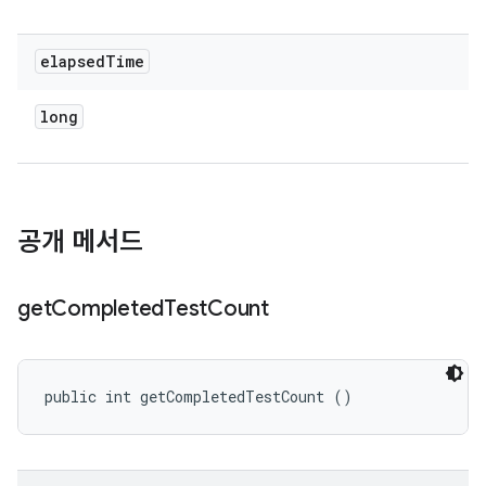
elapsed
Time
long
공개 메서드
get
Completed
Test
Count
public int getCompletedTestCount ()