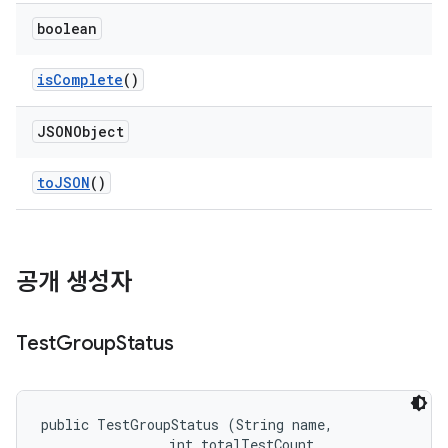
boolean
is
Complete
()
JSONObject
to
JSON
()
공개 생성자
Test
Group
Status
public TestGroupStatus (String name, 

                int totalTestCount, 
