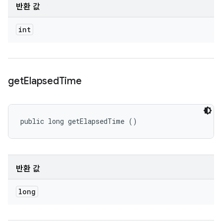
반환 값
int
get
Elapsed
Time
public long getElapsedTime ()
반환 값
long