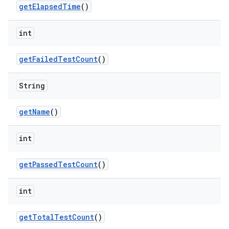
get
Elapsed
Time
()
int
get
Failed
Test
Count
()
String
get
Name
()
int
get
Passed
Test
Count
()
int
get
Total
Test
Count
()