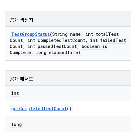
공개 생성자
Test
Group
Status
(String name
,
int total
Test
Count
,
int completed
Test
Count
,
int failed
Test
Count
,
int passed
Test
Count
,
boolean is
Complete
,
long elapsed
Time)
공개 메서드
int
get
Completed
Test
Count
()
long