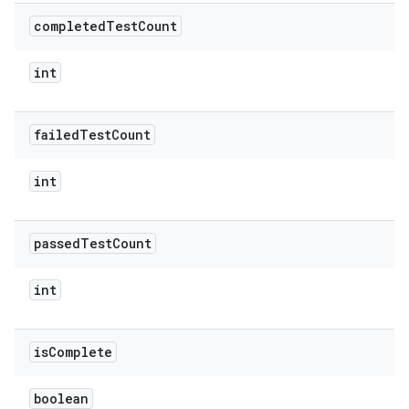
completed
Test
Count
int
failed
Test
Count
int
passed
Test
Count
int
is
Complete
boolean