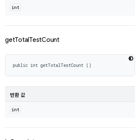
int
get
Total
Test
Count
public int getTotalTestCount ()
반환 값
int