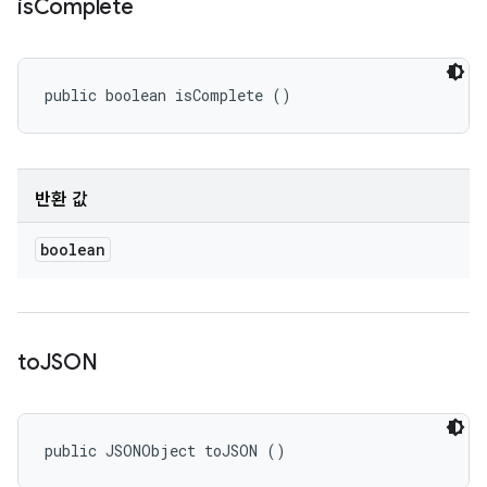
is
Complete
public boolean isComplete ()
반환 값
boolean
to
JSON
public JSONObject toJSON ()