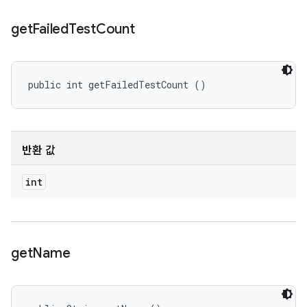
get
Failed
Test
Count
public int getFailedTestCount ()
반환 값
int
get
Name