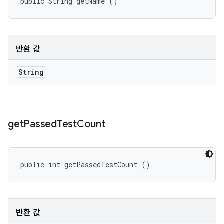
public String getName ()
반환 값
String
get
Passed
Test
Count
public int getPassedTestCount ()
반환 값