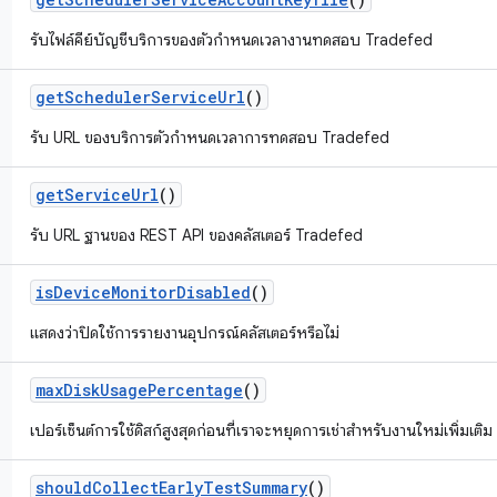
รับไฟล์คีย์บัญชีบริการของตัวกำหนดเวลางานทดสอบ Tradefed
get
Scheduler
Service
Url
()
รับ URL ของบริการตัวกำหนดเวลาการทดสอบ Tradefed
get
Service
Url
()
รับ URL ฐานของ REST API ของคลัสเตอร์ Tradefed
is
Device
Monitor
Disabled
()
แสดงว่าปิดใช้การรายงานอุปกรณ์คลัสเตอร์หรือไม่
max
Disk
Usage
Percentage
()
เปอร์เซ็นต์การใช้ดิสก์สูงสุดก่อนที่เราจะหยุดการเช่าสำหรับงานใหม่เพิ่มเติม
should
Collect
Early
Test
Summary
()