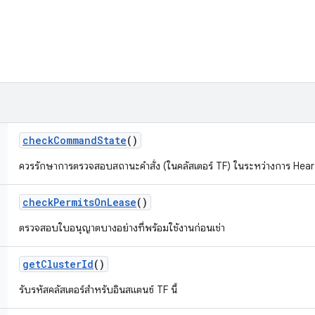
check
Command
State
()
ควรรักษาการตรวจสอบสถานะคำสั่ง (ในคลัสเตอร์ TF) ในระหว่างการ Hear
check
Permits
On
Lease
()
ตรวจสอบใบอนุญาตบางอย่างที่พร้อมใช้งานก่อนเช่า
get
Cluster
Id
()
รับรหัสคลัสเตอร์สำหรับอินสแตนซ์ TF นี้