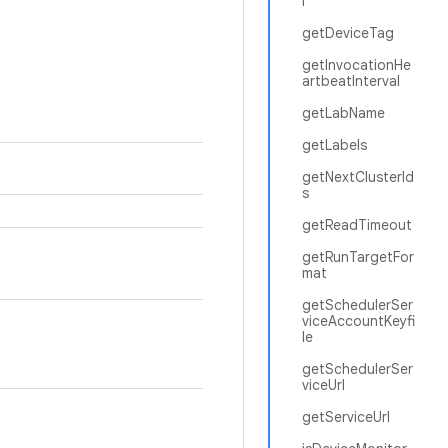
l
getDeviceTag
getInvocationHe
artbeatInterval
getLabName
getLabels
getNextClusterId
s
getReadTimeout
getRunTargetFor
mat
getSchedulerSer
viceAccountKeyfi
le
getSchedulerSer
viceUrl
getServiceUrl