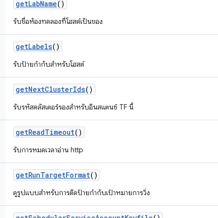
get
Lab
Name
()
รับชื่อห้องทดลองที่โฮสต์เป็นของ
get
Labels
()
รับป้ายกำกับสำหรับโฮสต์
get
Next
Cluster
Ids
()
รับรหัสคลัสเตอร์รองสำหรับอินสแตนซ์ TF นี้
get
Read
Timeout
()
รับการหมดเวลาอ่าน http
get
Run
Target
Format
()
ดูรูปแบบสำหรับการติดป้ายกำกับเป้าหมายการวิ่ง
get
Scheduler
Service
Account
Keyfile
()