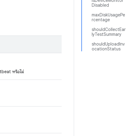
isDeviceMonitor
Disabled
maxDiskUsagePe
rcentage
shouldCollectEar
lyTestSummary
shouldUploadInv
ocationStatus
tbeat หรือไม่