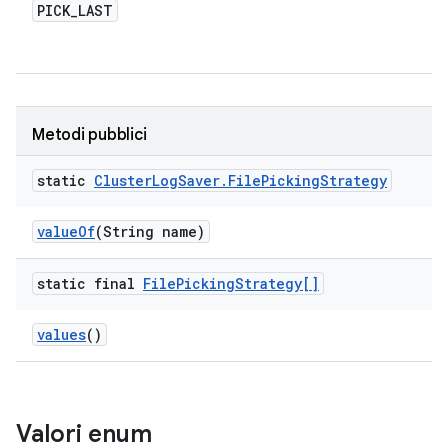
PICK
_
LAST
Metodi pubblici
static
Cluster
Log
Saver
.
File
Picking
Strategy
value
Of
(String name)
static final
File
Picking
Strategy[]
values
()
Valori enum