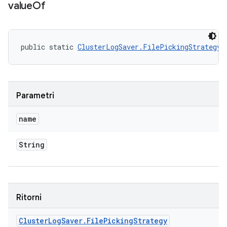
value
Of
public static 
ClusterLogSaver.FilePickingStrategy
 
Parametri
name
String
Ritorni
Cluster
Log
Saver
.
File
Picking
Strategy