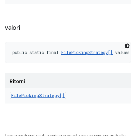
valori
public static final 
FilePickingStrategy[]
 values (
Ritorni
File
Picking
Strategy[]
I campioni di contenuti e codice in questa pagina sono soggetti alle