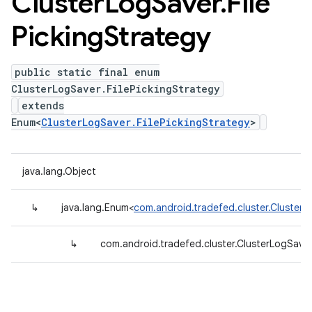
Cluster
Log
Saver
.
File
Picking
Strategy
public static final enum
ClusterLogSaver.FilePickingStrategy
extends
Enum<
ClusterLogSaver.FilePickingStrategy
>
java.lang.Object
↳
java.lang.Enum<
com.android.tradefed.cluster.ClusterL
↳
com.android.tradefed.cluster.ClusterLogSaver