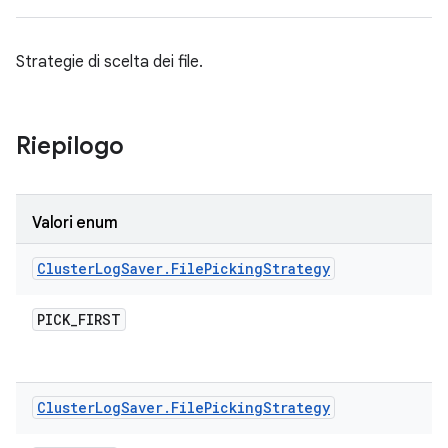
Strategie di scelta dei file.
Riepilogo
Valori enum
Cluster
Log
Saver
.
File
Picking
Strategy
PICK
_
FIRST
Cluster
Log
Saver
.
File
Picking
Strategy