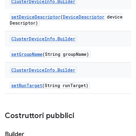
Cluster
Device
Info
.
Builder
set
Device
Descriptor
(
Device
Descriptor
device
Descriptor)
Cluster
Device
Info
.
Builder
set
Group
Name
(String group
Name)
Cluster
Device
Info
.
Builder
set
Run
Target
(String run
Target)
Costruttori pubblici
Builder