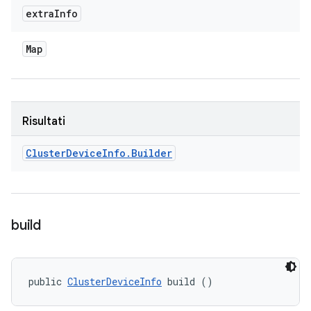
extra
Info
Map
Risultati
Cluster
Device
Info
.
Builder
build
public 
ClusterDeviceInfo
 build ()