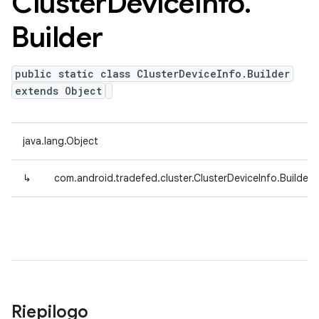
Cluster
Device
Info
.
Builder
public static class ClusterDeviceInfo.Builder
extends Object
java.lang.Object
↳
com.android.tradefed.cluster.ClusterDeviceInfo.Builder
Riepilogo