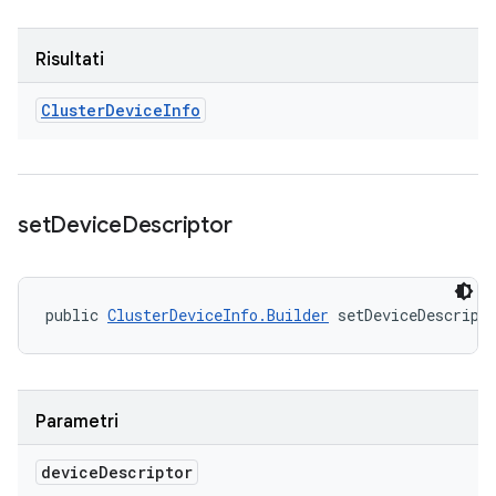
Risultati
Cluster
Device
Info
set
Device
Descriptor
public 
ClusterDeviceInfo.Builder
 setDeviceDescript
Parametri
device
Descriptor