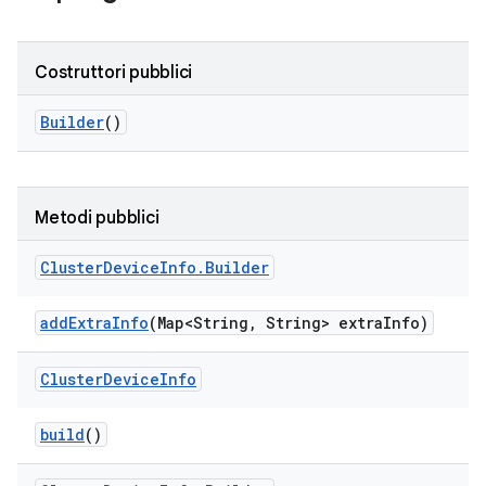
Costruttori pubblici
Builder
()
Metodi pubblici
Cluster
Device
Info
.
Builder
add
Extra
Info
(Map<String
,
String> extra
Info)
Cluster
Device
Info
build
()