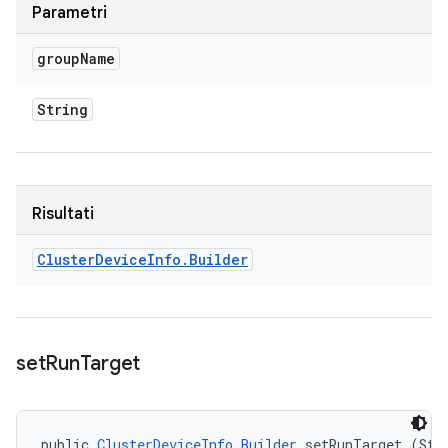
Parametri
group
Name
String
Risultati
Cluster
Device
Info
.
Builder
set
Run
Target
public 
ClusterDeviceInfo.Builder
 setRunTarget (Str