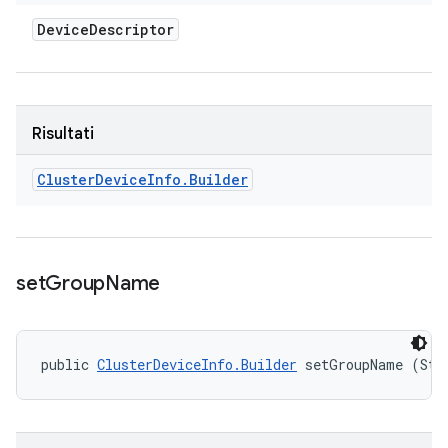
Device
Descriptor
Risultati
Cluster
Device
Info
.
Builder
set
Group
Name
public 
ClusterDeviceInfo.Builder
 setGroupName (Str