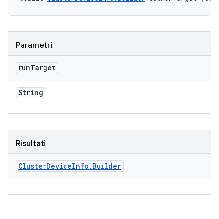
Parametri
run
Target
String
Risultati
Cluster
Device
Info
.
Builder