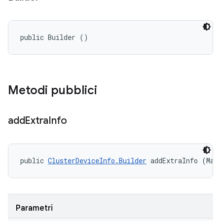
public Builder ()
Metodi pubblici
add
Extra
Info
public 
ClusterDeviceInfo.Builder
 addExtraInfo (Map
Parametri