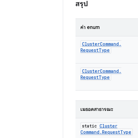
สรุป
ค่า enum
Cluster
Command
.
Request
Type
Cluster
Command
.
Request
Type
เมธอดสาธารณะ
static
Cluster
Command
.
Request
Type