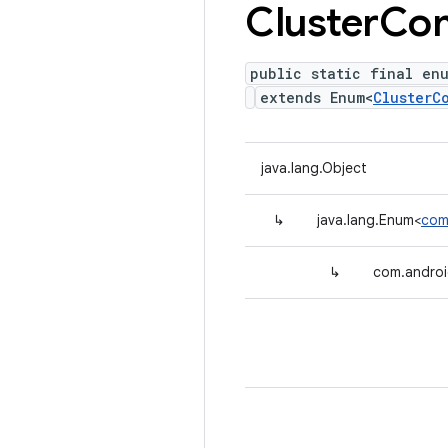
Cluster
Co
public static final en
extends Enum<
ClusterC
java.lang.Object
↳
java.lang.Enum<
com
↳
com.androi