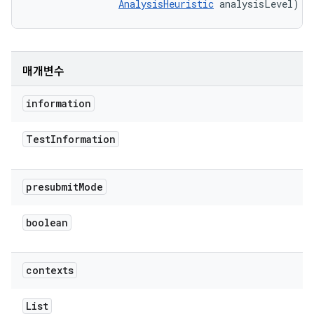
AnalysisHeuristic
 analysisLevel)
매개변수
information
Test
Information
presubmit
Mode
boolean
contexts
List