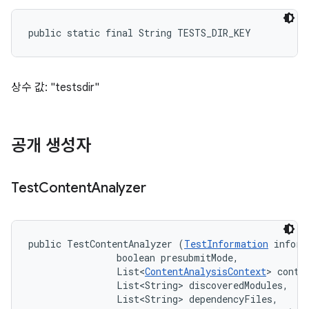
public static final String TESTS_DIR_KEY
상수 값: "testsdir"
공개 생성자
Test
Content
Analyzer
public TestContentAnalyzer (
TestInformation
 inform
                boolean presubmitMode, 

                List<
ContentAnalysisContext
> contex
                List<String> discoveredModules, 

                List<String> dependencyFiles, 
