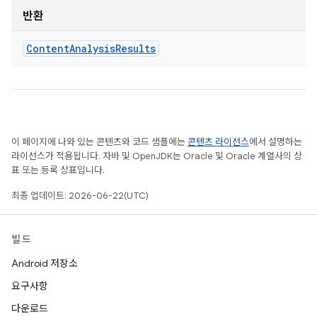
반환
Content
Analysis
Results
이 페이지에 나와 있는 콘텐츠와 코드 샘플에는
콘텐츠 라이선스
에서 설명하는
라이선스가 적용됩니다. 자바 및 OpenJDK는 Oracle 및 Oracle 계열사의 상
표 또는 등록 상표입니다.
최종 업데이트: 2026-06-22(UTC)
빌드
Android 저장소
요구사항
다운로드