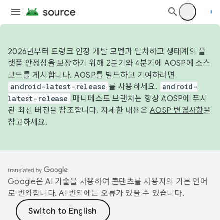
2026년부터 트렁크 안정 개발 모델과 일치하고 생태계의 플
랫폼 안정성을 보장하기 위해 2분기와 4분기에 AOSP에 소스
코드를 게시합니다. AOSP를 빌드하고 기여하려면
android-latest-release
를 사용하세요.
android-
latest-release
매니페스트 브랜치는 항상 AOSP에 푸시
된 최신 버전을 참조합니다. 자세한 내용은
AOSP 변경사항
을
참고하세요.
Google은 AI 기술을 사용하여 콘텐츠를 사용자의 기본 언어
로 번역합니다. AI 번역에는 오류가 있을 수 있습니다.