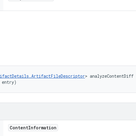
ifactDetails.ArtifactFileDescriptor
> analyzeContentDiff
 entry)
Content
Information