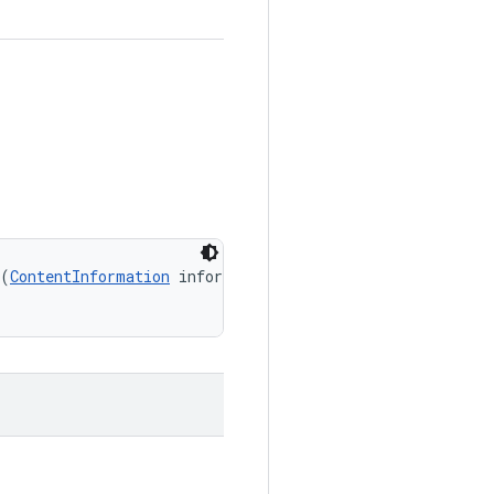
 (
ContentInformation
 information, 
