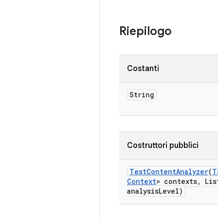
Riepilogo
Costanti
String
Costruttori pubblici
Test
Content
Analyzer
(
T
Context
> contexts
,
List
analysis
Level)