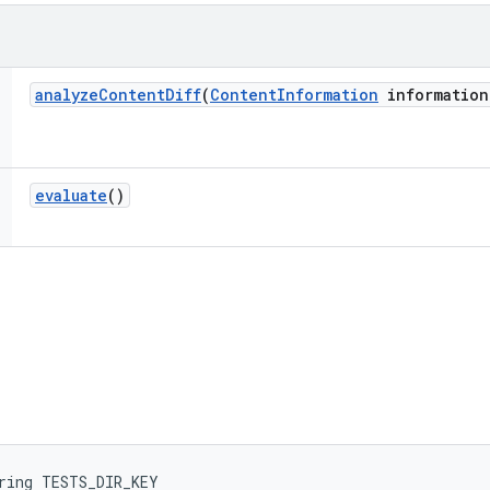
analyze
Content
Diff
(
Content
Information
information
evaluate
()
ring TESTS_DIR_KEY