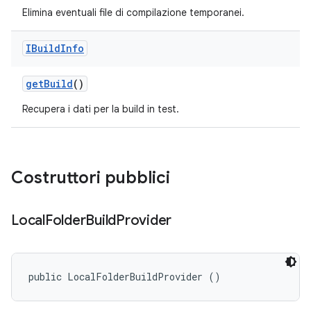
Elimina eventuali file di compilazione temporanei.
IBuild
Info
get
Build
()
Recupera i dati per la build in test.
Costruttori pubblici
Local
Folder
Build
Provider
public LocalFolderBuildProvider ()