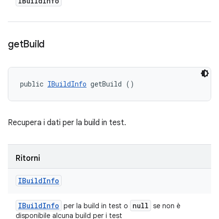
IBuild
Info
get
Build
public 
IBuildInfo
 getBuild ()
Recupera i dati per la build in test.
Ritorni
IBuild
Info
IBuild
Info
null
per la build in test o
se non è
disponibile alcuna build per i test