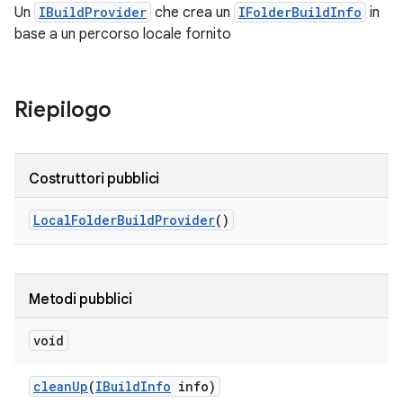
Un
IBuildProvider
che crea un
IFolderBuildInfo
in
base a un percorso locale fornito
Riepilogo
Costruttori pubblici
Local
Folder
Build
Provider
()
Metodi pubblici
void
clean
Up
(
IBuild
Info
info)