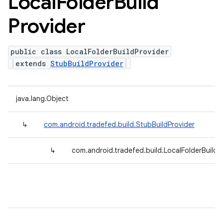
Local
Folder
Build
Provider
public class LocalFolderBuildProvider
extends
StubBuildProvider
java.lang.Object
↳
com.android.tradefed.build.StubBuildProvider
↳
com.android.tradefed.build.LocalFolderBuildP