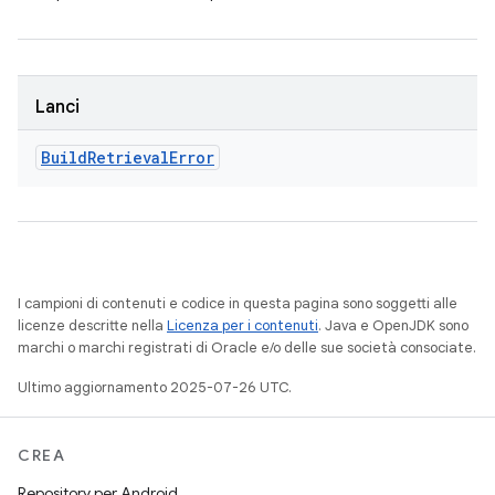
Lanci
Build
Retrieval
Error
I campioni di contenuti e codice in questa pagina sono soggetti alle
licenze descritte nella
Licenza per i contenuti
. Java e OpenJDK sono
marchi o marchi registrati di Oracle e/o delle sue società consociate.
Ultimo aggiornamento 2025-07-26 UTC.
CREA
Repository per Android