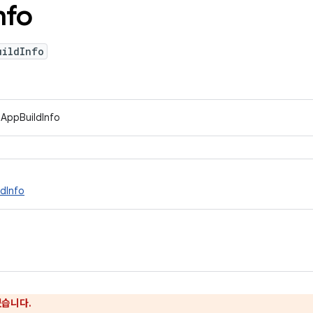
nfo
uildInfo
IAppBuildInfo
dInfo
었습니다.