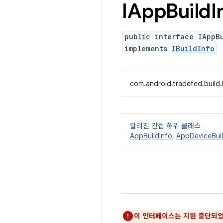
IApp
Build
I
public interface IAppB
implements
IBuildInfo
com.android.tradefed.build.
알려진 간접 하위 클래스
AppBuildInfo
,
AppDeviceBuil
이 인터페이스는 지원 중단되