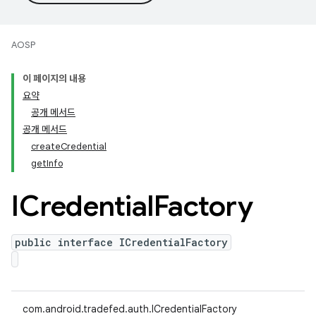
AOSP
이 페이지의 내용
요약
공개 메서드
공개 메서드
createCredential
getInfo
ICredential
Factory
public interface ICredentialFactory
com.android.tradefed.auth.ICredentialFactory