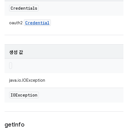
Credentials
Credential
oauth2
생성 값
java.io.IOException
IOException
get
Info