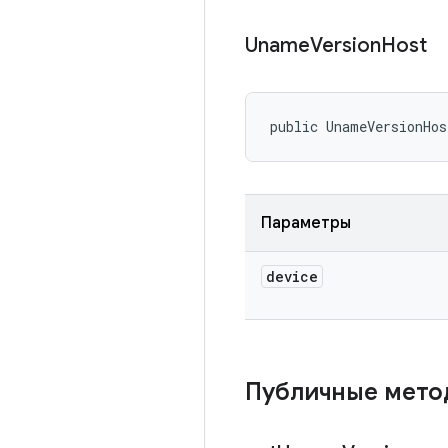
Uname
Version
Host
public UnameVersionHos
Параметры
device
Публичные мет