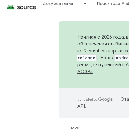
Документация
Поиск кода And
Начиная с 2026 года, 
обеспечения стабильн
во 2-м и 4-м квартала
release
. Ветка
andro
релиз, выпущенный в 
AOSP»
.
Эта
API
.
AOSP