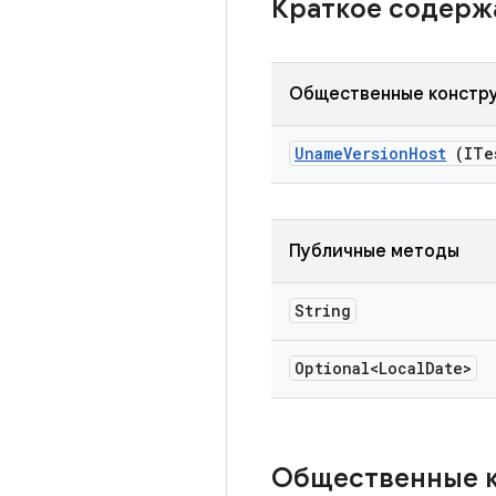
Краткое содер
Общественные констр
Uname
Version
Host
(ITe
Публичные методы
String
Optional<Local
Date>
Общественные 