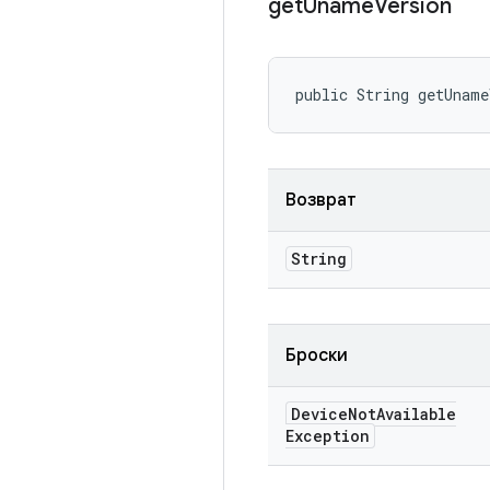
get
Uname
Version
public String getUnam
Возврат
String
Броски
Device
Not
Available
Exception