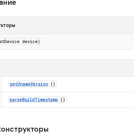
жание
укторы
st
Device device)
get
Uname
Version
()
parse
Build
Timestamp
()
конструкторы