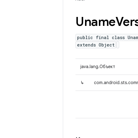
Uname
Ver
public final class Una
extends Object
java.lang.Объект
↳
com.android.sts.com