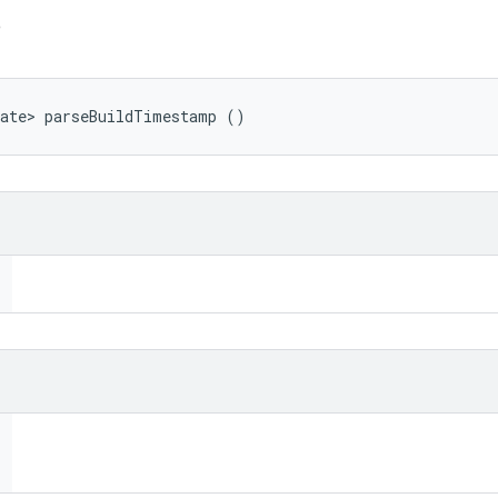
p
Date> parseBuildTimestamp ()