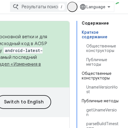
/
Содержание
Краткое
основной ветки и для
содержание
исходный код в AOSP
Общественные
ку
android-latest-
конструкторы
 самый последний
Публичные
здел «Изменения в
методы
Общественные
конструкторы
UnameVersionHo
st
Публичные методы
getUnameVersio
n
parseBuildTimest