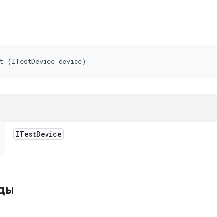
t (ITestDevice device)
ITest
Device
оды