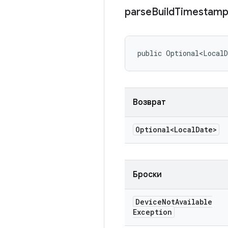
parse
Build
Timestam
public Optional<Local
Возврат
Optional<Local
Date>
Броски
Device
Not
Available
Exception