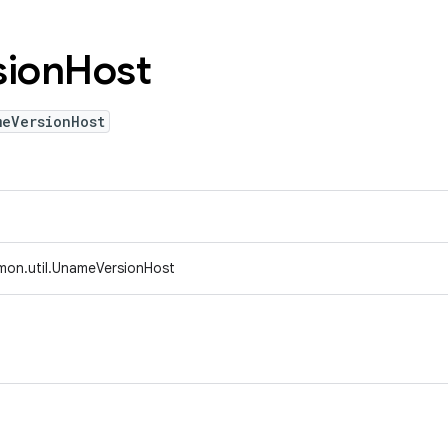
sion
Host
meVersionHost
mon.util.UnameVersionHost