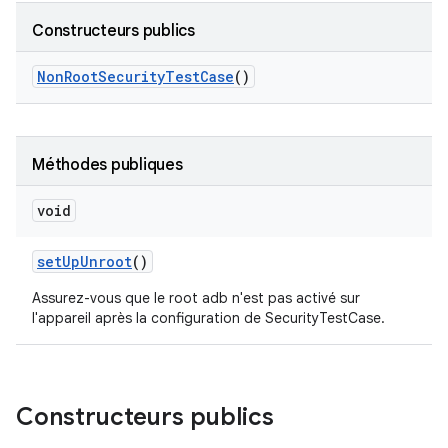
Constructeurs publics
Non
Root
Security
Test
Case
()
Méthodes publiques
void
set
Up
Unroot
()
Assurez-vous que le root adb n'est pas activé sur
l'appareil après la configuration de SecurityTestCase.
Constructeurs publics