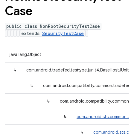
Case
public class NonRootSecurityTestCase
extends
SecurityTestCase
java.lang.Object
↳
com.android.tradefed.testtype.junit4.BaseHostJUnit4
↳
com.android.compatibility.common.tradefed.
↳
com.android.compatibility.common.tr
↳
com.android.sts.common.tra
↳
com.android.sts.com