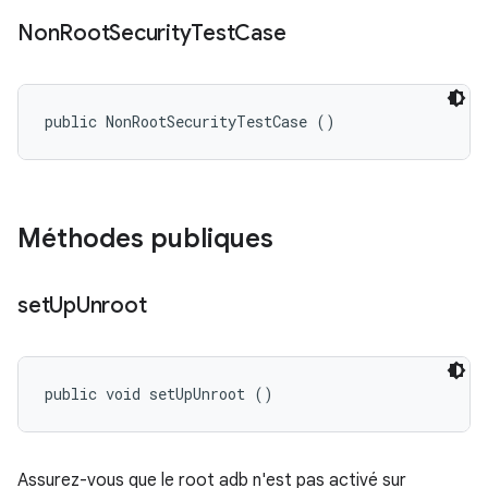
Non
Root
Security
Test
Case
public NonRootSecurityTestCase ()
Méthodes publiques
set
Up
Unroot
public void setUpUnroot ()
Assurez-vous que le root adb n'est pas activé sur