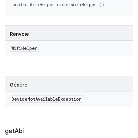
public WifiHelper createWifiHelper ()
Renvoie
Wifi
Helper
Génère
Device
Not
Available
Exception
get
Abi