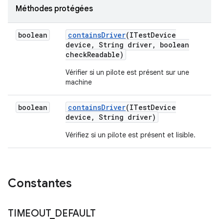
Méthodes protégées
boolean
contains
Driver
(ITest
Device
device
,
String driver
,
boolean
check
Readable)
Vérifier si un pilote est présent sur une
machine
boolean
contains
Driver
(ITest
Device
device
,
String driver)
Vérifiez si un pilote est présent et lisible.
Constantes
TIMEOUT
_
DEFAULT