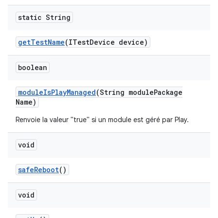
static String
get
Test
Name
(ITest
Device device)
boolean
module
Is
Play
Managed
(String module
Package
Name)
Renvoie la valeur "true" si un module est géré par Play.
void
safe
Reboot
()
void