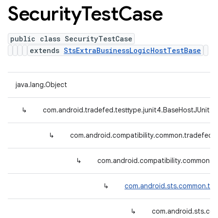
Security
Test
Case
public class SecurityTestCase
extends
StsExtraBusinessLogicHostTestBase
java.lang.Object
↳
com.android.tradefed.testtype.junit4.BaseHostJUnit4
↳
com.android.compatibility.common.tradefed.
↳
com.android.compatibility.common.tr
↳
com.android.sts.common.tra
↳
com.android.sts.com