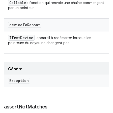
Callable
: fonction qui renvoie une chaîne commençant
par un pointeur
device
To
Reboot
ITest
Device
: appareil à redémarrer lorsque les
pointeurs du noyau ne changent pas
Génère
Exception
assert
Not
Matches