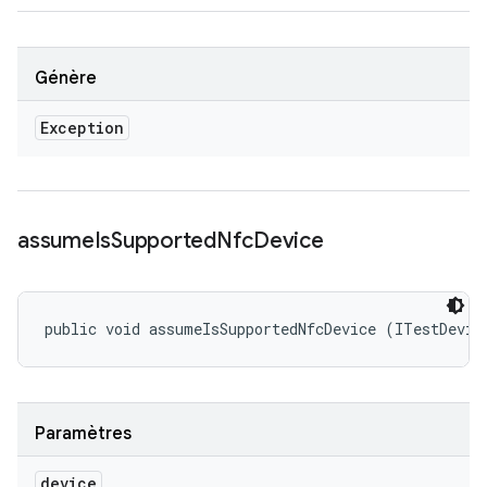
Génère
Exception
assume
Is
Supported
Nfc
Device
public void assumeIsSupportedNfcDevice (ITestDevic
Paramètres
device