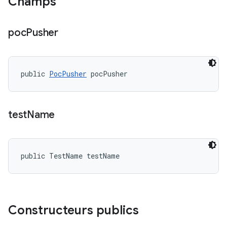
Champs
poc
Pusher
public 
PocPusher
 pocPusher
test
Name
public TestName testName
Constructeurs publics