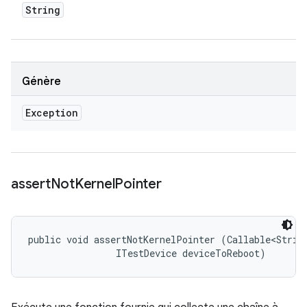
String
Génère
Exception
assert
Not
Kernel
Pointer
public void assertNotKernelPointer (Callable<String
                ITestDevice deviceToReboot)