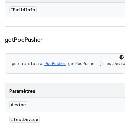
IBuild
Info
get
Poc
Pusher
public static 
PocPusher
 getPocPusher (ITestDevice 
Paramètres
device
ITest
Device