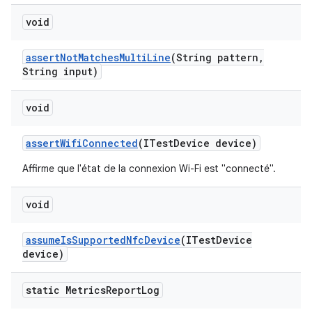
void
assert
Not
Matches
Multi
Line
(String pattern
,
String input)
void
assert
Wifi
Connected
(ITest
Device device)
Affirme que l'état de la connexion Wi-Fi est "connecté".
void
assume
Is
Supported
Nfc
Device
(ITest
Device
device)
static Metrics
Report
Log