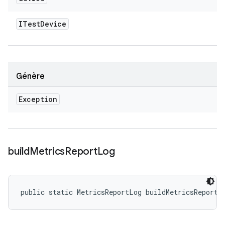
ITest
Device
Génère
Exception
build
Metrics
Report
Log
public static MetricsReportLog buildMetricsReportL