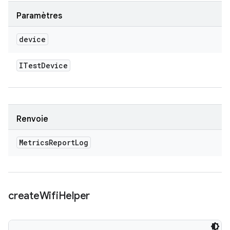
Paramètres
device
ITest
Device
Renvoie
Metrics
Report
Log
create
Wifi
Helper