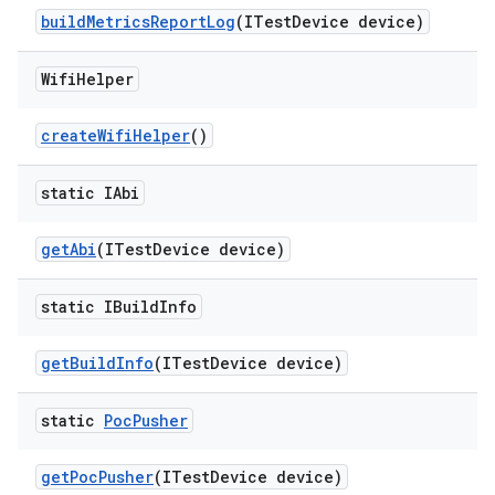
build
Metrics
Report
Log
(ITest
Device device)
Wifi
Helper
create
Wifi
Helper
()
static IAbi
get
Abi
(ITest
Device device)
static IBuild
Info
get
Build
Info
(ITest
Device device)
static
Poc
Pusher
get
Poc
Pusher
(ITest
Device device)