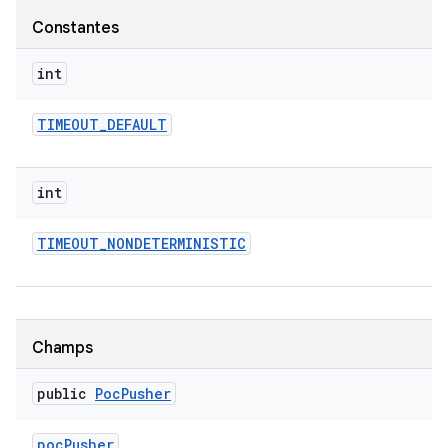
Constantes
int
TIMEOUT
_
DEFAULT
int
TIMEOUT
_
NONDETERMINISTIC
Champs
public
Poc
Pusher
poc
Pusher