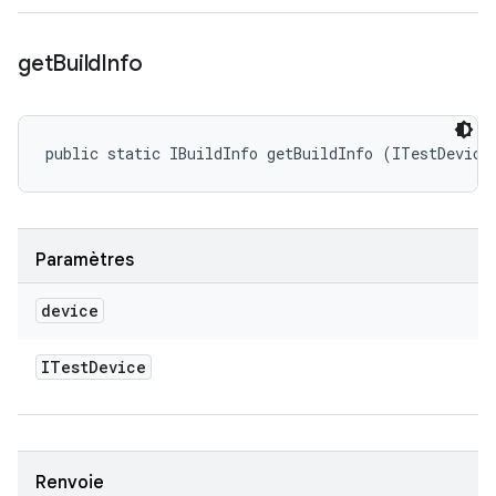
get
Build
Info
public static IBuildInfo getBuildInfo (ITestDevice
Paramètres
device
ITest
Device
Renvoie