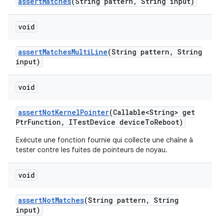
assert
Matches
(String pattern
,
String input)
void
assert
Matches
Multi
Line
(String pattern
,
String
input)
void
assert
Not
Kernel
Pointer
(Callable<String> get
Ptr
Function
,
ITest
Device device
To
Reboot)
Exécute une fonction fournie qui collecte une chaîne à
tester contre les fuites de pointeurs de noyau.
void
assert
Not
Matches
(String pattern
,
String
input)