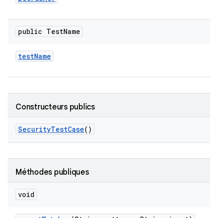
public Test
Name
test
Name
Constructeurs publics
Security
Test
Case
()
Méthodes publiques
void