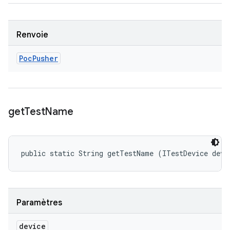
Renvoie
Poc
Pusher
get
Test
Name
public static String getTestName (ITestDevice devi
Paramètres
device