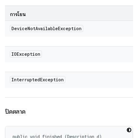
การโยน
Device
Not
Available
Exception
IOException
Interrupted
Exception
ปิดตลาด
public void finished (Description d)