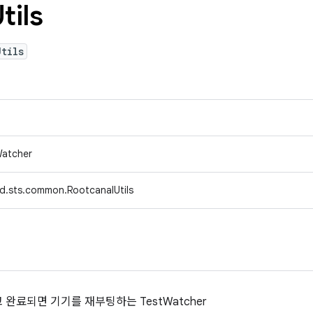
tils
tils
tWatcher
d.sts.common.RootcanalUtils
 완료되면 기기를 재부팅하는 TestWatcher