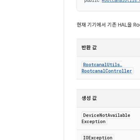
public 
RootcanalUtils.
현재 기기에서 기존 HAL을 Roo
반환 값
Rootcanal
Utils
.
Rootcanal
Controller
생성 값
Device
Not
Available
Exception
IOException