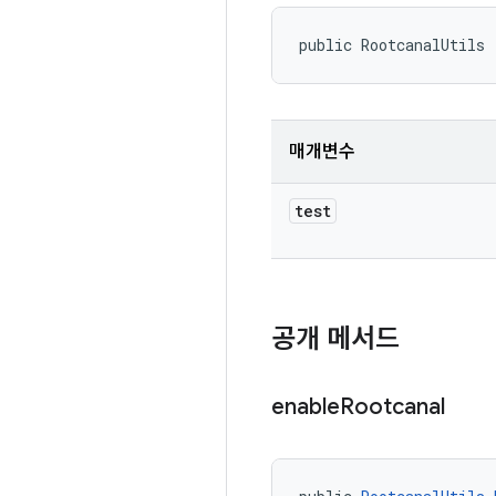
public RootcanalUtils 
매개변수
test
공개 메서드
enable
Rootcanal