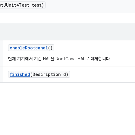
st
JUnit4Test test)
enable
Rootcanal
()
현재 기기에서 기존 HAL을 RootCanal HAL로 대체합니다.
finished
(Description d)