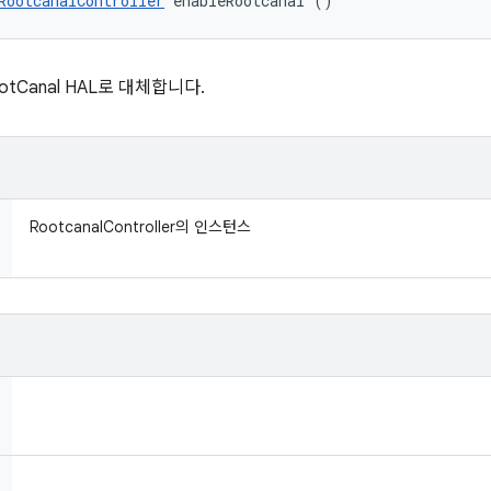
RootcanalController
 enableRootcanal ()
tCanal HAL로 대체합니다.
RootcanalController의 인스턴스