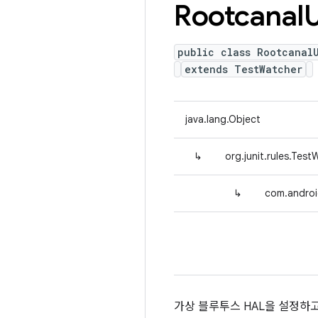
Rootcanal
U
public class RootcanalU
extends TestWatcher
java.lang.Object
↳
org.junit.rules.Tes
↳
com.androi
가상 블루투스 HAL을 설정하고