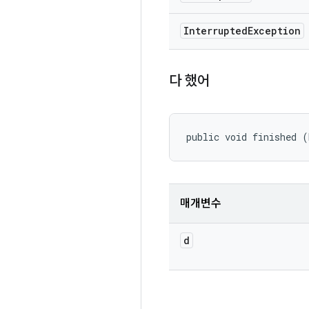
Interrupted
Exception
다 했어
public void finished (
매개변수
d