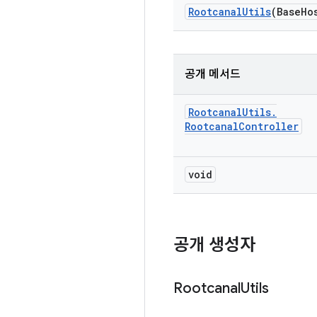
Rootcanal
Utils
(Base
Ho
공개 메서드
Rootcanal
Utils
.
Rootcanal
Controller
void
공개 생성자
Rootcanal
Utils