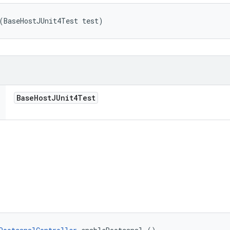
(BaseHostJUnit4Test test)
Base
Host
JUnit4Test