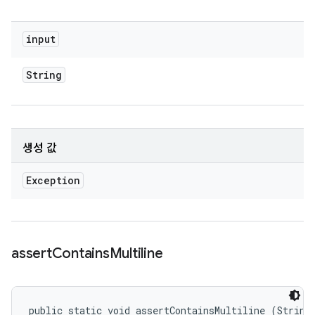
input
String
생성 값
Exception
assert
Contains
Multiline
public static void assertContainsMultiline (String 