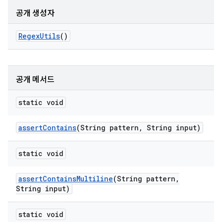
공개 생성자
Regex
Utils
()
공개 메서드
static void
assert
Contains
(String pattern
,
String input)
static void
assert
Contains
Multiline
(String pattern
,
String input)
static void