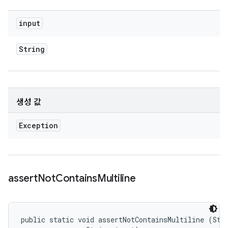
input
String
생성 값
Exception
assert
Not
Contains
Multiline
public static void assertNotContainsMultiline (Stri