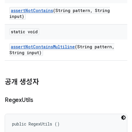
assert
Not
Contains
(String pattern
,
String
input)
static void
assert
Not
Contains
Multiline
(String pattern
,
String input)
공개 생성자
Regex
Utils
public RegexUtils ()