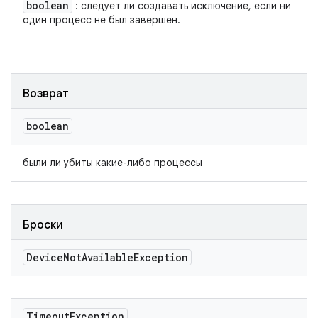
boolean
: следует ли создавать исключение, если ни
один процесс не был завершен.
Возврат
boolean
были ли убиты какие-либо процессы
Броски
Device
Not
Available
Exception
Timeout
Exception