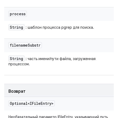
process
String
: шаблон процесса pgrep для поиска.
filename
Substr
String
: часть имени/пути файла, загруженная
процессом.
Возврат
Optional<IFile
Entry>
Необязательный параметр IFileEntry, указывающий путь