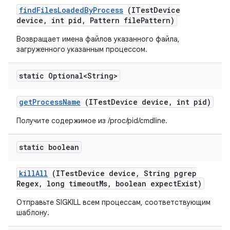
find
Files
Loaded
By
Process
(ITest
Device
device
,
int pid
,
Pattern file
Pattern)
Возвращает имена файлов указанного файла,
загруженного указанным процессом.
static Optional<String>
get
Process
Name
(ITest
Device device
,
int pid)
Получите содержимое из /proc/pid/cmdline.
static boolean
kill
All
(ITest
Device device
,
String pgrep
Regex
,
long timeout
Ms
,
boolean expect
Exist)
Отправьте SIGKILL всем процессам, соответствующим
шаблону.