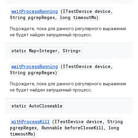
wait
Process
Running
(ITest
Device device
,
String pgrep
Regex
,
long timeout
Ms)
Подождите, пока для данного регулярного выражения
не будет найден запущенный процесс.
static Map<Integer
,
String>
wait
Process
Running
(ITest
Device device
,
String pgrep
Regex)
Подождите, пока для данного регулярного выражения
не будет найден запущенный процесс.
static Auto
Closeable
with
Process
Kill
(ITest
Device device
,
String
pgrep
Regex
,
Runnable before
Close
Kill
,
long
timeout
Ms)