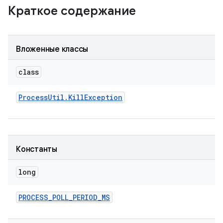
Краткое содержание
Вложенные классы
class
Process
Util
.
Kill
Exception
Константы
long
PROCESS
_
POLL
_
PERIOD
_
MS