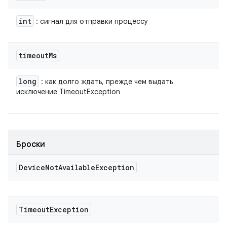
int
: сигнал для отправки процессу
timeout
Ms
long
: как долго ждать, прежде чем выдать
исключение TimeoutException
Броски
Device
Not
Available
Exception
Timeout
Exception