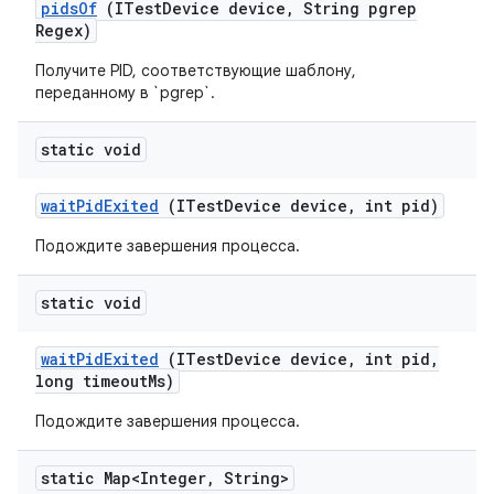
pids
Of
(ITest
Device device
,
String pgrep
Regex)
Получите PID, соответствующие шаблону,
переданному в `pgrep`.
static void
wait
Pid
Exited
(ITest
Device device
,
int pid)
Подождите завершения процесса.
static void
wait
Pid
Exited
(ITest
Device device
,
int pid
,
long timeout
Ms)
Подождите завершения процесса.
static Map<Integer
,
String>