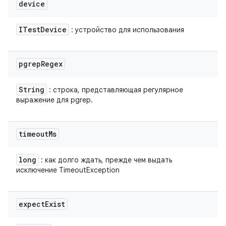
device
ITest
Device
: устройство для использования
pgrep
Regex
String
: строка, представляющая регулярное
выражение для pgrep.
timeout
Ms
long
: как долго ждать, прежде чем выдать
исключение TimeoutException
expect
Exist