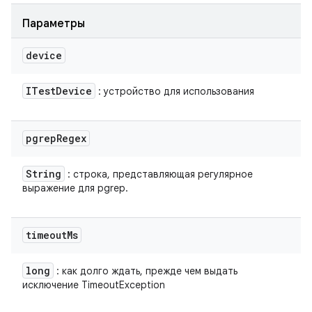
Параметры
device
ITest
Device
: устройство для использования
pgrep
Regex
String
: строка, представляющая регулярное
выражение для pgrep.
timeout
Ms
long
: как долго ждать, прежде чем выдать
исключение TimeoutException