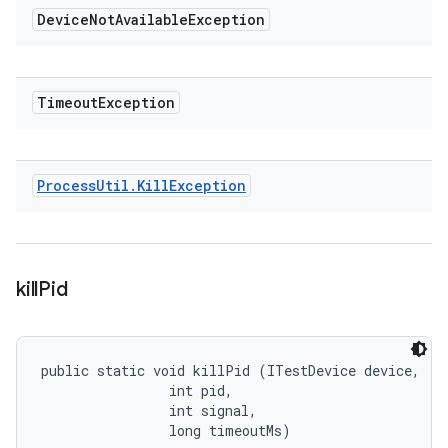
Device
Not
Available
Exception
Timeout
Exception
Process
Util
.
Kill
Exception
kill
Pid
public static void killPid (ITestDevice device, 

                int pid, 

                int signal, 

                long timeoutMs)