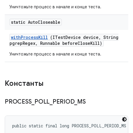
Уничтожьте процесс в начале и конце теста.
static Auto
Closeable
with
Process
Kill
(ITest
Device device
,
String
pgrep
Regex
,
Runnable before
Close
Kill)
Уничтожьте процесс в начале и конце теста.
Константы
PROCESS
_
POLL
_
PERIOD
_
MS
public static final long PROCESS_POLL_PERIOD_MS