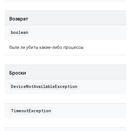
Возврат
boolean
были ли убиты какие-либо процессы
Броски
Device
Not
Available
Exception
Timeout
Exception