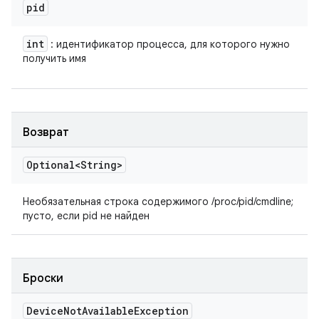
pid
int
: идентификатор процесса, для которого нужно
получить имя
Возврат
Optional<String>
Необязательная строка содержимого /proc/pid/cmdline;
пусто, если pid не найден
Броски
Device
Not
Available
Exception