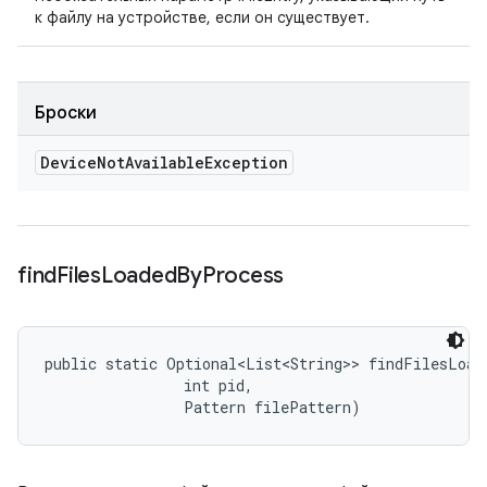
к файлу на устройстве, если он существует.
Броски
Device
Not
Available
Exception
find
Files
Loaded
By
Process
public static Optional<List<String>> findFilesLoad
                int pid, 

                Pattern filePattern)