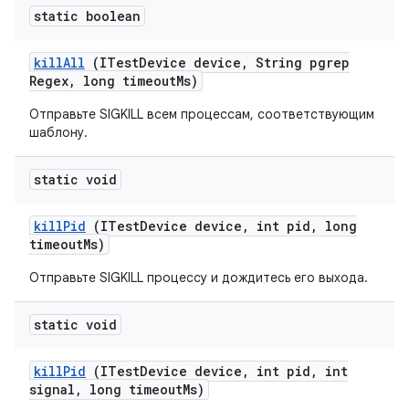
static boolean
kill
All
(ITest
Device device
,
String pgrep
Regex
,
long timeout
Ms)
Отправьте SIGKILL всем процессам, соответствующим
шаблону.
static void
kill
Pid
(ITest
Device device
,
int pid
,
long
timeout
Ms)
Отправьте SIGKILL процессу и дождитесь его выхода.
static void
kill
Pid
(ITest
Device device
,
int pid
,
int
signal
,
long timeout
Ms)