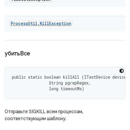
Process
Util
.
Kill
Exception
убитьВсе
public static boolean killAll (ITestDevice device, 
                String pgrepRegex, 

                long timeoutMs)
Отправьте SIGKILL всем процессам,
соответствующим шаблону.