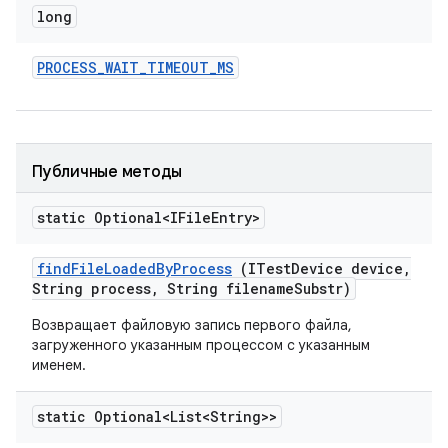
long
PROCESS
_
WAIT
_
TIMEOUT
_
MS
Публичные методы
static Optional<IFile
Entry>
find
File
Loaded
By
Process
(ITest
Device device
,
String process
,
String filename
Substr)
Возвращает файловую запись первого файла,
загруженного указанным процессом с указанным
именем.
static Optional<List<String>>