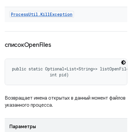
Process
Util
.
Kill
Exception
списокOpen
Files
public static Optional<List<String>> listOpenFiles 
                int pid)
Возвращает имена открытых в данный момент файлов
указанного процесса.
Параметры