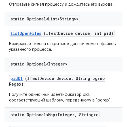
Отправьте сигнал процессу и дождитесь его выхода.
static Optional<List<String>>
list
Open
Files
(ITest
Device device
,
int pid)
Возвращает имена открытых в данный момент файлов
указанного процесса.
static Optional<Integer>
pid
Of
(ITest
Device device
,
String pgrep
Regex)
Получите одиночный идентификатор pid,
соответствующий шаблону, переданному в `pgrep`.
static Optional<Map<Integer
,
String>>