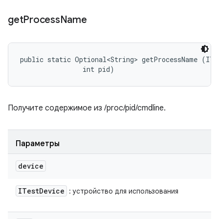
get
Process
Name
public static Optional<String> getProcessName (ITes
                int pid)
Получите содержимое из /proc/pid/cmdline.
Параметры
device
ITest
Device
: устройство для использования