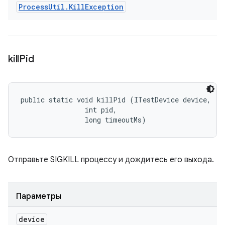
Process
Util
.
Kill
Exception
kill
Pid
public static void killPid (ITestDevice device, 

                int pid, 

                long timeoutMs)
Отправьте SIGKILL процессу и дождитесь его выхода.
Параметры
device