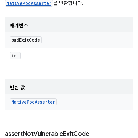
NativePocAsserter
를 반환합니다.
매개변수
bad
Exit
Code
int
반환 값
Native
Poc
Asserter
assert
Not
Vulnerable
Exit
Code