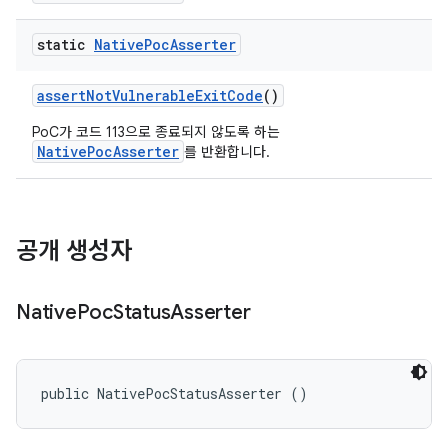
static
Native
Poc
Asserter
assert
Not
Vulnerable
Exit
Code
()
PoC가 코드 113으로 종료되지 않도록 하는
NativePocAsserter
를 반환합니다.
공개 생성자
Native
Poc
Status
Asserter
public NativePocStatusAsserter ()