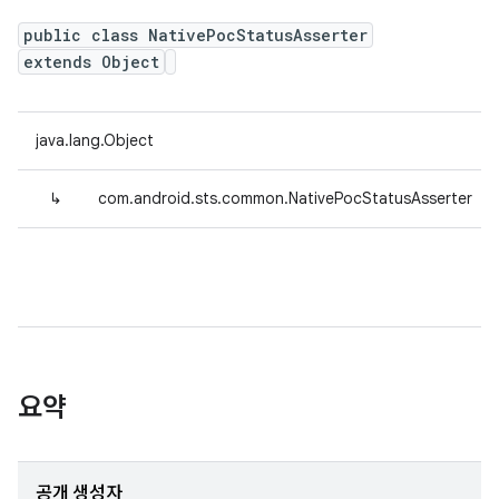
public class NativePocStatusAsserter
extends Object
java.lang.Object
↳
com.android.sts.common.NativePocStatusAsserter
요약
공개 생성자