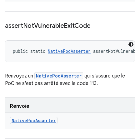
assert
Not
Vulnerable
Exit
Code
public static 
NativePocAsserter
 assertNotVulnerabl
Renvoyez un
NativePocAsserter
qui s'assure que le
PoC ne s'est pas arrêté avec le code 113.
Renvoie
Native
Poc
Asserter