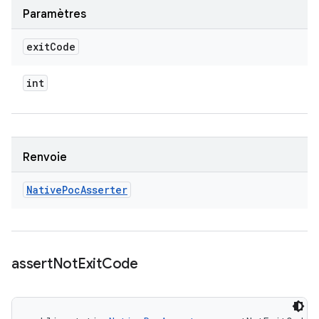
Paramètres
exit
Code
int
Renvoie
Native
Poc
Asserter
assert
Not
Exit
Code