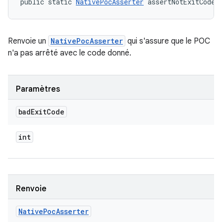
public static 
NativePocAsserter
 assertNotExitCode 
Renvoie un
NativePocAsserter
qui s'assure que le POC
n'a pas arrêté avec le code donné.
Paramètres
bad
Exit
Code
int
Renvoie
Native
Poc
Asserter