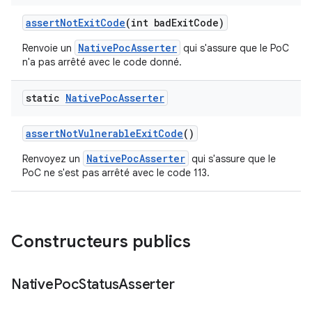
assert
Not
Exit
Code
(int bad
Exit
Code)
NativePocAsserter
Renvoie un
qui s'assure que le PoC
n'a pas arrêté avec le code donné.
static
Native
Poc
Asserter
assert
Not
Vulnerable
Exit
Code
()
NativePocAsserter
Renvoyez un
qui s'assure que le
PoC ne s'est pas arrêté avec le code 113.
Constructeurs publics
Native
Poc
Status
Asserter