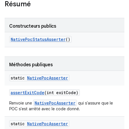
Résumé
Constructeurs publics
Native
Poc
Status
Asserter
()
Méthodes publiques
static
Native
Poc
Asserter
assert
Exit
Code
(int exit
Code)
NativePocAsserter
Renvoie une
qui s'assure que le
POC s'est arrêté avec le code donné.
static
Native
Poc
Asserter