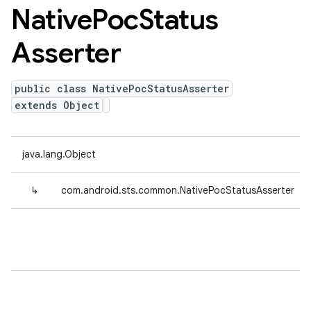
Native
Poc
Status
Asserter
public class NativePocStatusAsserter
extends Object
java.lang.Object
↳
com.android.sts.common.NativePocStatusAsserter