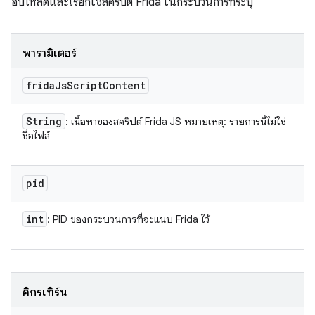
อัปโหลดและเรียกใช้สคริปต์ Frida ในกระบวนการที่ระบุ
พารามิเตอร์
frida
Js
Script
Content
String
: เนื้อหาของสคริปต์ Frida JS หมายเหตุ: รายการนี้ไม่ใช่
ชื่อไฟล์
pid
int
: PID ของกระบวนการที่จะแนบ Frida ไว้
คิกรีเทิร์น