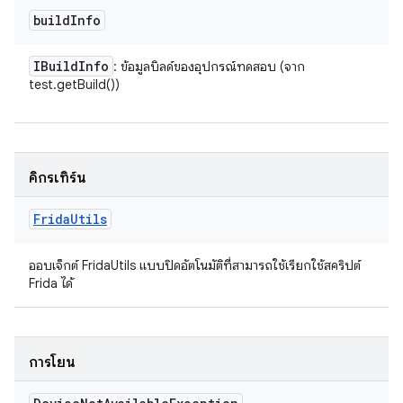
build
Info
IBuild
Info
: ข้อมูลบิลด์ของอุปกรณ์ทดสอบ (จาก
test.getBuild())
คิกรีเทิร์น
Frida
Utils
ออบเจ็กต์ FridaUtils แบบปิดอัตโนมัติที่สามารถใช้เรียกใช้สคริปต์
Frida ได้
การโยน