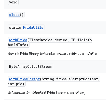
void
close
()
static
Frida
Utils
with
Frida
(ITest
Device device
,
IBuild
Info
build
Info)
ค้นหาว่า Frida Binary ใดที่เราต้องการและดาวน์โหลดหากจำเป็น
Byte
Array
Output
Stream
with
Frida
Script
(String frida
Js
Script
Content
,
int pid)
อัปโหลดและเรียกใช้สคริปต์ Frida ในกระบวนการที่ระบุ