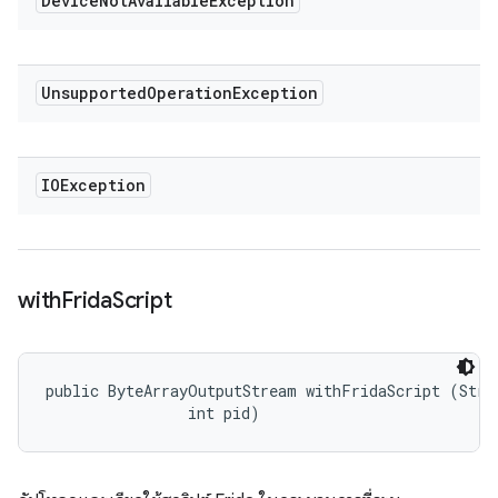
Device
Not
Available
Exception
Unsupported
Operation
Exception
IOException
with
Frida
Script
public ByteArrayOutputStream withFridaScript (Strin
                int pid)