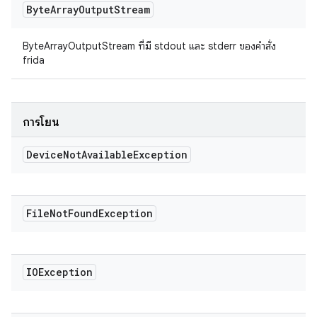
Byte
Array
Output
Stream
ByteArrayOutputStream ที่มี stdout และ stderr ของคำสั่ง
frida
การโยน
Device
Not
Available
Exception
File
Not
Found
Exception
IOException