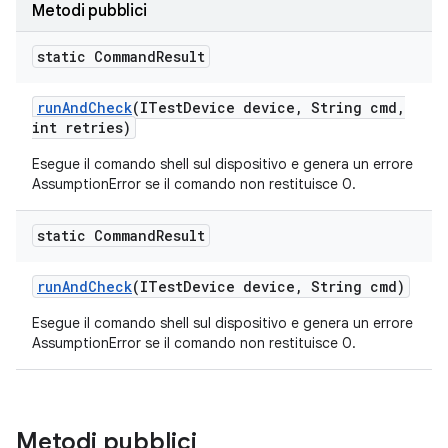
Metodi pubblici
static Command
Result
run
And
Check
(ITest
Device device
,
String cmd
,
int retries)
Esegue il comando shell sul dispositivo e genera un errore
AssumptionError se il comando non restituisce 0.
static Command
Result
run
And
Check
(ITest
Device device
,
String cmd)
Esegue il comando shell sul dispositivo e genera un errore
AssumptionError se il comando non restituisce 0.
Metodi pubblici