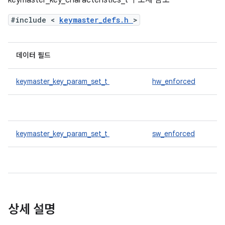
keymaster_key_characteristics_t 구조체 참조
#include <
keymaster_defs.h
>
데이터 필드
keymaster_key_param_set_t
hw_enforced
keymaster_key_param_set_t
sw_enforced
상세 설명