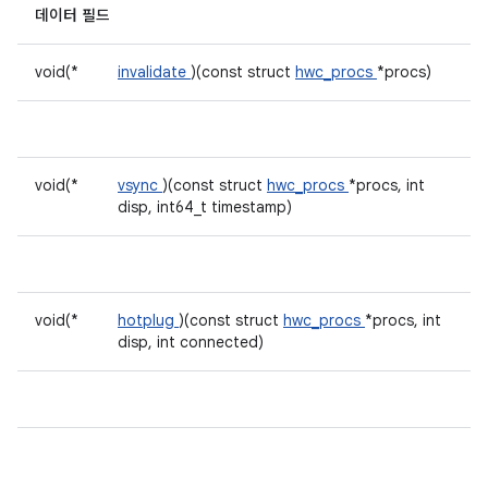
데이터 필드
void(*
invalidate
)(const struct
hwc_procs
*procs)
void(*
vsync
)(const struct
hwc_procs
*procs, int
disp, int64_t timestamp)
void(*
hotplug
)(const struct
hwc_procs
*procs, int
disp, int connected)