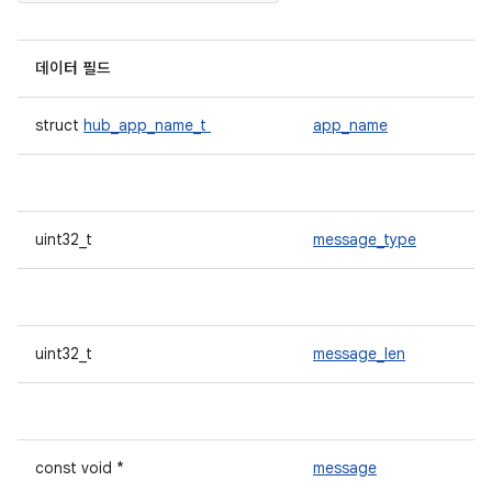
데이터 필드
struct
hub_app_name_t
app_name
uint32_t
message_type
uint32_t
message_len
const void *
message