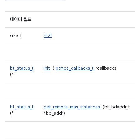
데이터 필드
size_t
크기
bt_status_t
init
)(
btmce_callbacks_t
*callbacks)
(*
bt_status_t
get_remote_mas_instances
)(bt_bdaddr_t
(*
*bd_addr)