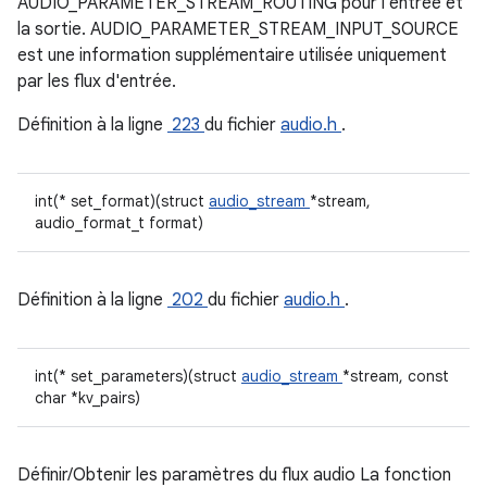
AUDIO_PARAMETER_STREAM_ROUTING pour l'entrée et
la sortie. AUDIO_PARAMETER_STREAM_INPUT_SOURCE
est une information supplémentaire utilisée uniquement
par les flux d'entrée.
Définition à la ligne
223
du fichier
audio.h
.
int(* set_format)(struct
audio_stream
*stream,
audio_format_t format)
Définition à la ligne
202
du fichier
audio.h
.
int(* set_parameters)(struct
audio_stream
*stream, const
char *kv_pairs)
Définir/Obtenir les paramètres du flux audio La fonction