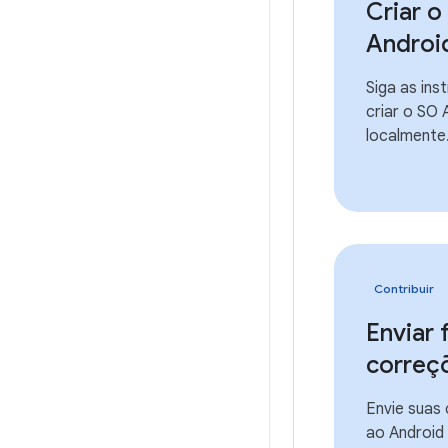
Criar o
Androi
Siga as ins
criar o SO 
localmente
Contribuir
Enviar 
correç
Envie suas 
ao Android