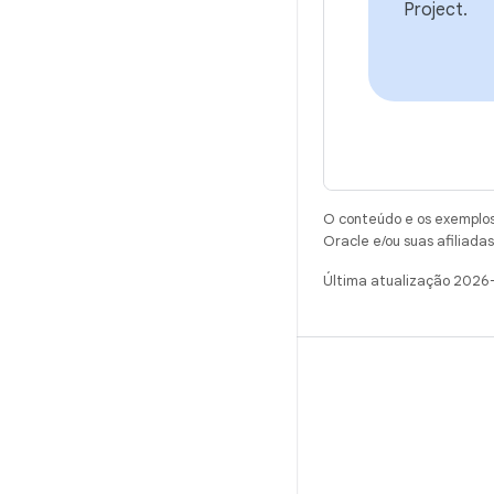
Project.
O conteúdo e os exemplos 
Oracle e/ou suas afiliadas
Última atualização 2026
CRIAR
Repositório do Android
Requisitos
Como fazer o download