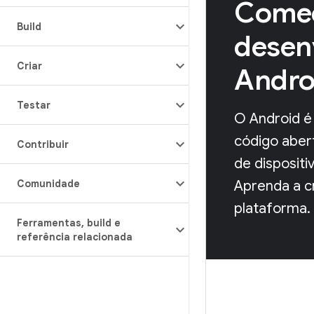
Começ
Build
desen
Criar
Andro
Testar
O Android é
código aber
Contribuir
de disposit
Comunidade
Aprenda a cr
plataforma.
Ferramentas
,
build e
referência relacionada