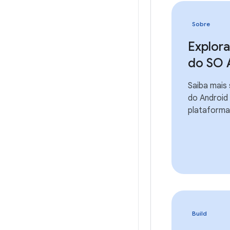
Sobre
Explora
do SO 
Saiba mais 
do Android 
plataforma
Build