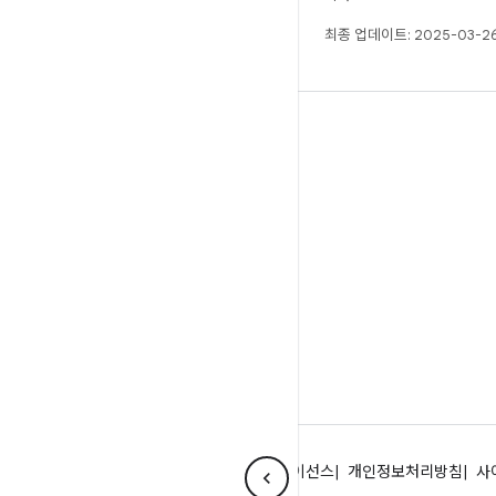
최종 업데이트: 2025-03-26
빌드
Android 저장소
요구사항
다운로드
바이너리 미리보기
공장 출고 시 이미지
드라이버 바이너리
GitHub
Android 정보
커뮤니티
법률 조항
라이선스
개인정보처리방침
사