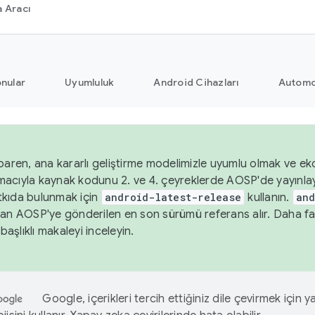
 Aracı
nular
Uyumluluk
Android Cihazları
Automo
baren, ana kararlı geliştirme modelimizle uyumlu olmak ve ekos
acıyla kaynak kodunu 2. ve 4. çeyreklerde AOSP'de yayınla
kıda bulunmak için
android-latest-release
kullanın.
and
an AOSP'ye gönderilen en son sürümü referans alır. Daha fazl
başlıklı makaleyi inceleyin.
Google, içerikleri tercih ettiğiniz dile çevirmek için 