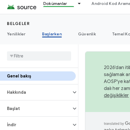
Dokümanlar
Android Kod Arama
BELGELER
Yenilikler
Başlarken
Güvenlik
Temel Ko
2026'dan iti
sağlamak am
Genel bakış
AOSP'ye kat
dalı her zam
Hakkında
değişiklikler
Başlat
İndir