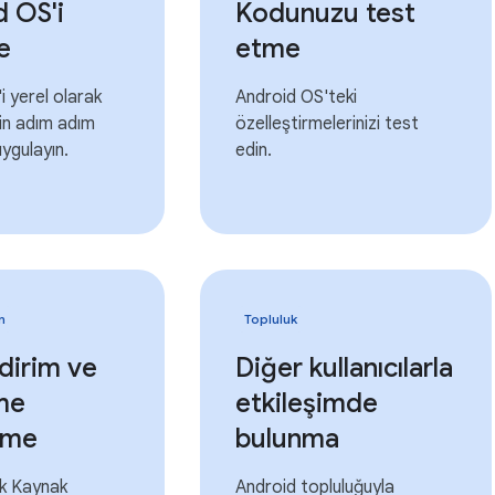
 OS'i
Kodunuzu test
e
etme
i yerel olarak
Android OS'teki
in adım adım
özelleştirmelerinizi test
uygulayın.
edin.
n
Topluluk
ldirim ve
Diğer kullanıcılarla
me
etkileşimde
rme
bulunma
ık Kaynak
Android topluluğuyla