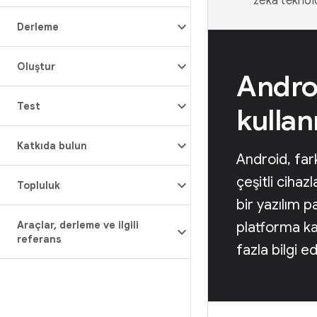
zeka teknoloj
Derleme
Oluştur
Androi
Test
kulla
Katkıda bulun
Android, far
çeşitli cihaz
Topluluk
bir yazılım 
Araçlar
,
derleme ve ilgili
platforma k
referans
fazla bilgi ed