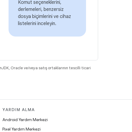
Komut seçeneklerini,
derlemeleri, benzersiz
dosya biçimlerini ve cihaz
listelerini inceleyin.
DK, Oracle ve/veya satış ortaklarının tescilli ticari
YARDIM ALMA
Android Yardım Merkezi
Pixel Yardım Merkezi