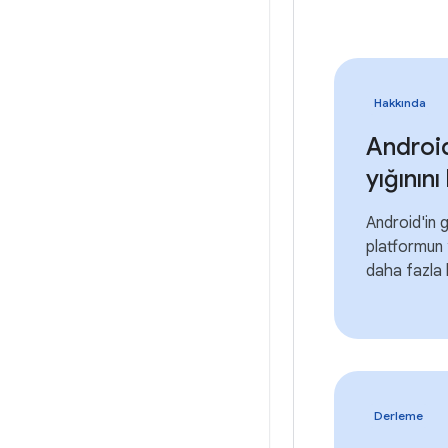
Hakkında
Androi
yığının
Android'in 
platformun 
daha fazla b
Derleme