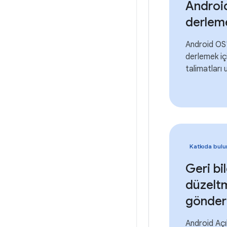
Android
derlem
Android OS'
derlemek iç
talimatları 
Katkıda bulu
Geri bi
düzelt
gönde
Android Aç