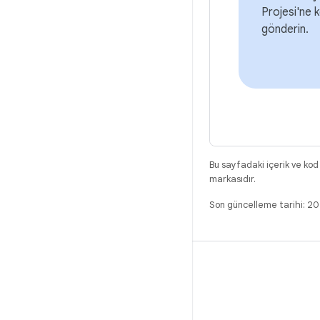
Projesi'ne k
gönderin.
Bu sayfadaki içerik ve kod
markasıdır.
Son güncelleme tarihi: 2
DERLEME
Android kod deposu
Gereksinimler