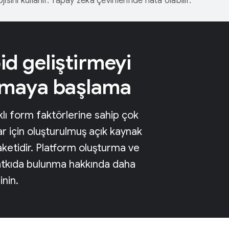
isini kullanır. Yapay zeka çevirilerinde hata olabilir.
d geliştirmeyi
nmaya başlama
klı form faktörlerine sahip çok
lar için oluşturulmuş açık kaynak
paketidir. Platform oluşturma ve
atkıda bulunma hakkında daha
inin.