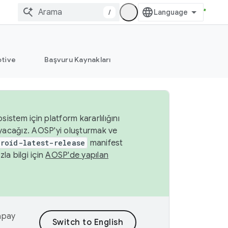
/
tive
Başvuru Kaynakları
istem için platform kararlılığını
yacağız. AOSP'yi oluşturmak ve
roid-latest-release
manifest
a bilgi için
AOSP'de yapılan
yapay