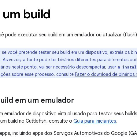
 um build
cê pode executar seu build em um emulador ou atualizar (flash) 
:
se você pretende testar seu build em um dispositivo, extraia os bi
ar. Às vezes, a fonte pode ter binários diferentes para diferentes bu
nários neste ponto, vai ser necessário descompactar, usar
m instal
ações sobre esse processo, consulte
Fazer o download de binários 
build em um emulador
m emulador de dispositivo virtual usado para testar seus buil
m build no Cuttlefish, consulte o
Guia para iniciantes
.
apps, incluindo apps dos Serviços Automotivos do Google (GAS,