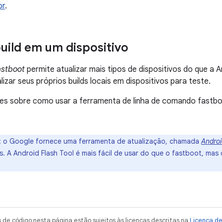
or
.
build em um dispositivo
astboot
permite atualizar mais tipos de dispositivos do que a A
izar seus próprios builds locais em dispositivos para teste.
es sobre como usar a ferramenta de linha de comando fastbo
:
o Google fornece uma ferramenta de atualização, chamada
Androi
os. A Android Flash Tool é mais fácil de usar do que o fastboot, ma
de código nesta página estão sujeitos às licenças descritas na
Licença d