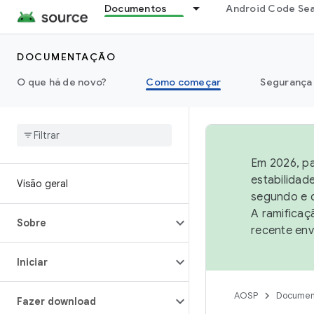
Documentos
Android Code Se
DOCUMENTAÇÃO
O que há de novo?
Como começar
Segurança
Em 2026, pa
estabilidad
Visão geral
segundo e q
A ramificaç
Sobre
recente env
Iniciar
AOSP
Documen
Fazer download