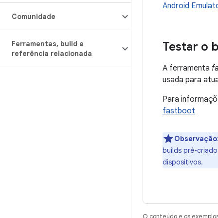
Android Emulat
Comunidade
Ferramentas
,
build e
Testar o 
referência relacionada
A ferramenta
f
usada para atual
Para informaçõ
fastboot
Observação
builds pré-criad
dispositivos.
O conteúdo e os exemplos 