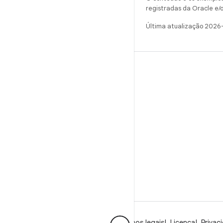
registradas da Oracle e/o
Última atualização 2026
CRIAR
Repositório do Android
Requisitos
Como fazer o download
Visualizar códigos binários
Imagens de fábrica
Códigos binários do driver
GitHub
Sobre o Android
Comunidade
Termos legais
Licença
Privac