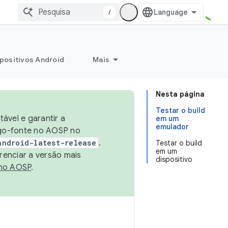
/
positivos Android
Mais
Nesta página
Testar o build
ável e garantir a
em um
emulador
igo-fonte no AOSP no
android-latest-release
.
Testar o build
em um
renciar a versão mais
dispositivo
no AOSP
.