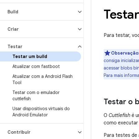
Testar
Build
Criar
Para testar, vo
Testar
Observação
Testar um build
consiga inicializ
Atualizar com fastboot
acessar blobs bi
Para mais inform
Atualizar com a Android Flash
Tool
Testar com o emulador
cuttlefish
Testar o 
Usar dispositivos virtuais do
Android Emulator
O
Cuttlefish
é u
como executar u
Contribuir
Para testes de 