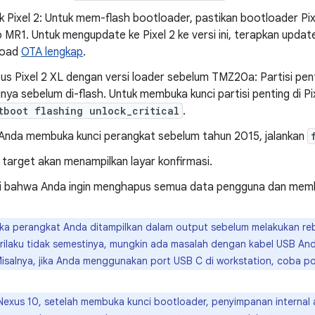
k Pixel 2: Untuk mem-flash bootloader, pastikan bootloader Pixe
 MR1. Untuk mengupdate ke Pixel 2 ke versi ini, terapkan updat
load
OTA lengkap
.
us Pixel 2 XL dengan versi loader sebelum TMZ20a: Partisi pent
inya sebelum di-flash. Untuk membuka kunci partisi penting di Pix
tboot flashing unlock_critical
.
 Anda membuka kunci perangkat sebelum tahun 2015, jalankan
target akan menampilkan layar konfirmasi.
i bahwa Anda ingin menghapus semua data pengguna dan memb
ka perangkat Anda ditampilkan dalam output sebelum melakukan reb
erilaku tidak semestinya, mungkin ada masalah dengan kabel USB And
Misalnya, jika Anda menggunakan port USB C di workstation, coba po
Nexus 10, setelah membuka kunci bootloader, penyimpanan internal 