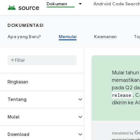
Dokumen
Android Code Searc
DOKUMENTASI
Apa yang Baru?
Memulai
Keamanan
To
Mulai tahun
memastikan 
Ringkasan
pada Q2 da
release
. 
Tentang
dikirim ke 
Mulai
Download