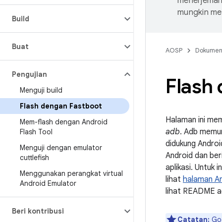
menerjemahk
mungkin me
Build
Buat
AOSP
Dokume
Pengujian
Flash
Menguji build
Flash dengan Fastboot
Halaman ini mem
Mem-flash dengan Android
adb
. Adb memu
Flash Tool
didukung Andro
Menguji dengan emulator
Android dan be
cuttlefish
aplikasi. Untuk
Menggunakan perangkat virtual
lihat
halaman An
Android Emulator
lihat README 
Beri kontribusi
Catatan:
Goo