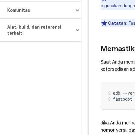
digunakan dengan
Komunitas
Catatan:
Fas
Alat
,
build
,
dan referensi
terkait
Memastika
Saat Anda memb
ketersediaan ad
adb
--ver
fastboot
Jika Anda melih
nomor versi, pa