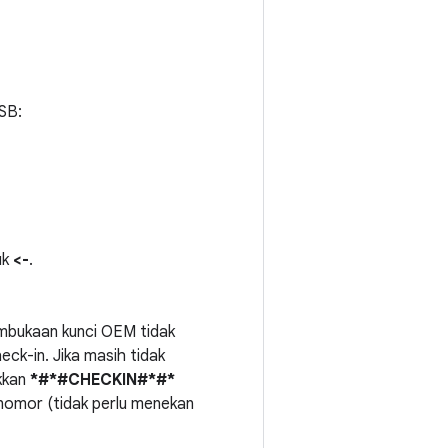
SB:
uk
<-
.
embukaan kunci OEM tidak
ck-in. Jika masih tidak
ukkan
*#*#CHECKIN#*#*
omor (tidak perlu menekan