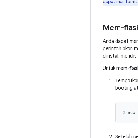
dapat memforma
Mem-flas
Anda dapat mem-
perintah akan m
diinstal, menul
Untuk mem-flas
Tempatkan
booting a
adb
Setelah p