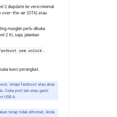
l 2 diupdate ke versi minimal
e over-the-air (OTA) atau
ing mungkin perlu dibuka
el 2 XL saja, jalankan
fastboot oem unlock
.
uka kunci perangkat.
oot, tetapi Fastboot atau skrip
a. Coba port lain atau ganti
rt USB A.
akan tetap tidak diformat. Anda