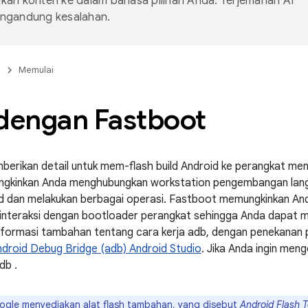
an konten ke dalam bahasa pilihan Anda. Terjemahan AI
ngandung kesalahan.
n
Memulai
 dengan Fastboot
berikan detail untuk mem-flash build Android ke perangkat me
ngkinkan Anda menghubungkan workstation pengembangan lang
id dan melakukan berbagai operasi. Fastboot memungkinkan An
rinteraksi dengan bootloader perangkat sehingga Anda dapat 
 informasi tambahan tentang cara kerja adb, dengan penekanan
droid Debug Bridge (adb) Android Studio
. Jika Anda ingin meng
adb
.
gle menyediakan alat flash tambahan, yang disebut
Android Flash T