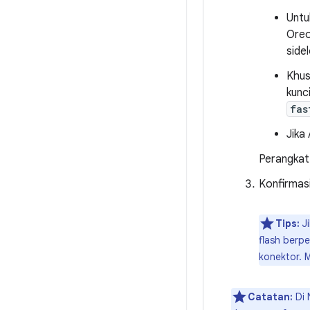
Untu
Oreo
side
Khus
kunc
fas
Jika
Perangkat 
Konfirmas
Tips:
Ji
flash berp
konektor. 
Catatan:
Di 