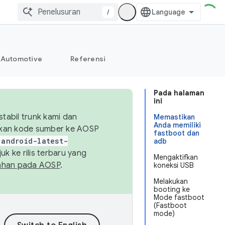
/
Automotive
Referensi
Pada halaman
ini
abil trunk kami dan
Memastikan
Anda memiliki
sikan kode sumber ke AOSP
fastboot dan
android-latest-
adb
uk ke rilis terbaru yang
Mengaktifkan
ahan pada AOSP
.
koneksi USB
Melakukan
booting ke
Mode fastboot
(Fastboot
mode)