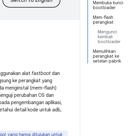
Membuka kunci
bootloader
Mem-flash
perangkat
Mengunci
kembali
bootloader
Memulihkan
perangkat ke
setelan pabrik
nggunakan alat
fastboot
dan
sung ke perangkat yang
da menginstal (mem-flash)
menguji perubahan OS dan
 pada pengembangan aplikasi,
etahui detail kode untuk adb,
ool
, yang hanya ditujukan untuk