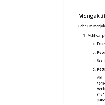
Mengaktif
Sebelum menjala
Aktifkan 
Di a
Ket
Saat
Ket
Akti
ters
berf
(*#*
pang