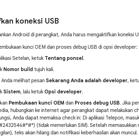
kan koneksi USB
nkan Android di perangkat, Anda harus mengaktifkan koneksi U
pembukaan kunci OEM dan proses debug USB di opsi developer:
plikasi Setelan, ketuk
Tentang ponsel
.
uk
Nomor build
tujuh kali.
 Anda melihat pesan
Sekarang Anda adalah developer
, ket
uk
Sistem
, lalu ketuk
Opsi developer
.
fkan
Pembukaan kunci OEM
dan
Proses debug USB
. Jika p
edia, hubungkan ke internet agar perangkat dapat melakukan che
ungsi, Anda dapat memaksa check in: Di aplikasi Telepon, mas
#2432546#*#*) (tidak memerlukan SIM). Setelah memasukkan n
gilan), teks akan hilang dan notifikasi keberhasilan akan muncul.