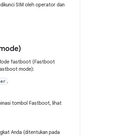
dikunci SIM oleh operator dan
 mode)
 Mode fastboot (Fastboot
Fastboot mode):
der
.
inasi tombol Fastboot, lihat
ngkat Anda (ditentukan pada