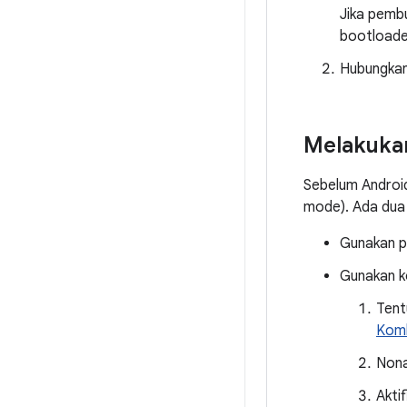
Jika pemb
bootloader
Hubungkan
Melakukan
Sebelum Androi
mode). Ada dua
Gunakan p
Gunakan k
Tent
Komb
Nona
Akti