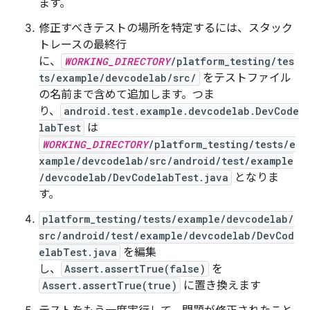
ます。
修正すべきテストの場所を特定するには、スタック
トレースの最終行
に、
WORKING_DIRECTORY
/platform_testing/tes
ts/example/devcodelab/src/
をテストファイル
の名前まで含めて追加します。つま
り、
android.test.example.devcodelab.DevCode
labTest
は
WORKING_DIRECTORY
/platform_testing/tests/e
xample/devcodelab/src/android/test/example
/devcodelab/DevCodelabTest.java
となりま
す。
platform_testing/tests/example/devcodelab/
src/android/test/example/devcodelab/DevCod
elabTest.java
を編集
し、
Assert.assertTrue(false)
を
Assert.assertTrue(true)
に置き換えます