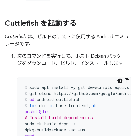
Cuttlefish を起動する
Cuttlefish
は、ビルドのテストに使用する Android エミュ
レータです。
次のコマンドを実行して、ホスト Debian パッケー
ジをダウンロード、ビルド、インストールします。
sudo
apt
install
-y
git
devscripts
equivs
c
git
clone
https://github.com/google/android
cd
android-cuttlefish
for
dir
in
base
frontend
;
do
pushd
$dir
# Install build dependencies
sudo
mk-build-deps
-i

dpkg-buildpackage
-uc
popd