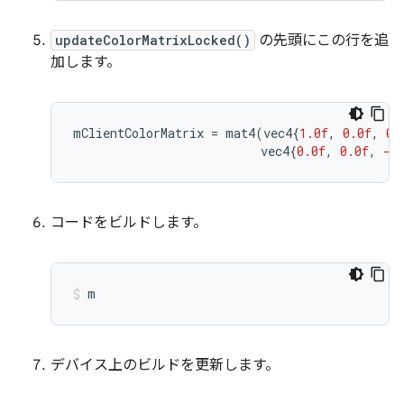
updateColorMatrixLocked()
の先頭にこの行を追
加します。
mClientColorMatrix
=
mat4
(
vec4
{
1.0f
,
0.0f
,
0.
vec4
{
0.0f
,
0.0f
,
-1
コードをビルドします。
m
デバイス上のビルドを更新します。