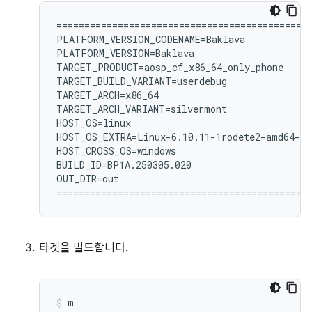
============================================

PLATFORM_VERSION_CODENAME=Baklava

PLATFORM_VERSION=Baklava

TARGET_PRODUCT=aosp_cf_x86_64_only_phone

TARGET_BUILD_VARIANT=userdebug

TARGET_ARCH=x86_64

TARGET_ARCH_VARIANT=silvermont

HOST_OS=linux

HOST_OS_EXTRA=Linux-6.10.11-1rodete2-amd64-x8
HOST_CROSS_OS=windows

BUILD_ID=BP1A.250305.020

OUT_DIR=out

타겟을 빌드합니다.
m