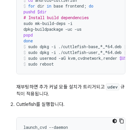
cd
android-cuttlefish
for
dir
in
base
frontend
;
do
pushd
$dir
# Install build dependencies
sudo
mk-build-deps
-i

dpkg-buildpackage
-uc
popd
done
sudo
dpkg
-i
./cuttlefish-base_*_*64.deb
||
sudo
dpkg
-i
./cuttlefish-user_*_*64.deb
||
sudo
usermod
-aG
kvm,cvdnetwork,render
$USE
sudo
reboot
재부팅하면 추가 커널 모듈 설치가 트리거되고
udev
규
칙이 적용됩니다.
Cuttlefish를 실행합니다.