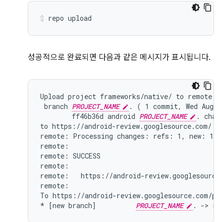
repo
upload
성공적으로 완료되면 다음과 같은 메시지가 표시됩니다.
Upload project frameworks/native/ to remote br
 branch 
PROJECT_NAME
. ( 1 commit, Wed Aug 7
        ff46b36d android 
PROJECT_NAME
. chang
to https://android-review.googlesource.com/ (y
remote: Processing changes: refs: 1, new: 1, d
remote:

remote: SUCCESS

remote:

remote:   https://android-review.googlesource
remote:

To https://android-review.googlesource.com/pla
* [new branch]          
PROJECT_NAME